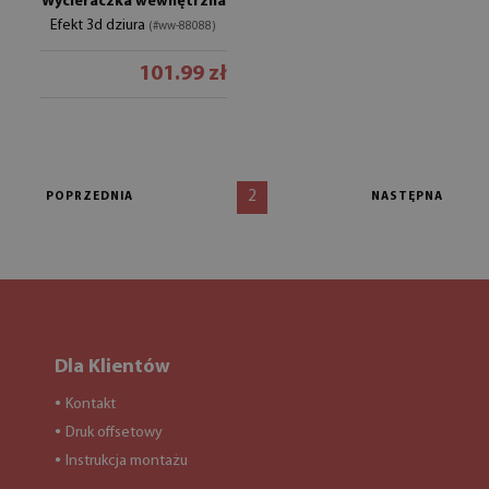
Wycieraczka wewnętrzna
Efekt 3d dziura
(#ww-88088)
101.99 zł
2
POPRZEDNIA
NASTĘPNA
Dla Klientów
Kontakt
●
Druk offsetowy
●
Instrukcja montażu
●