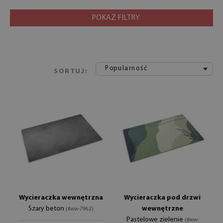
POKAŻ FILTRY
Popularność
SORTUJ:
Wycieraczka wewnętrzna
Wycieraczka pod drzwi
Szary beton
wewnętrzne
(#ww-7962)
Pastelowe zielenie
(#ww-