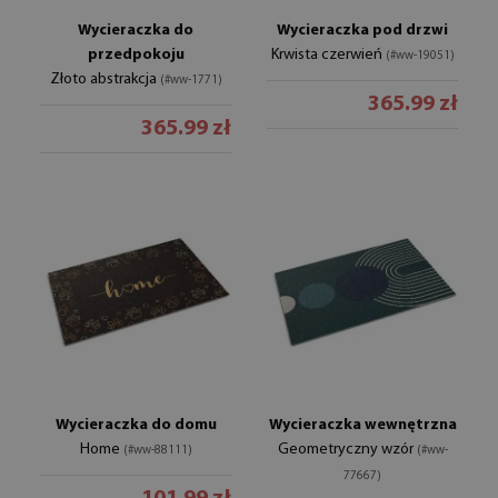
Wycieraczka do
Wycieraczka pod drzwi
przedpokoju
Krwista czerwień
(#ww-19051)
Złoto abstrakcja
(#ww-1771)
365.99 zł
365.99 zł
Wycieraczka do domu
Wycieraczka wewnętrzna
Home
Geometryczny wzór
(#ww-88111)
(#ww-
77667)