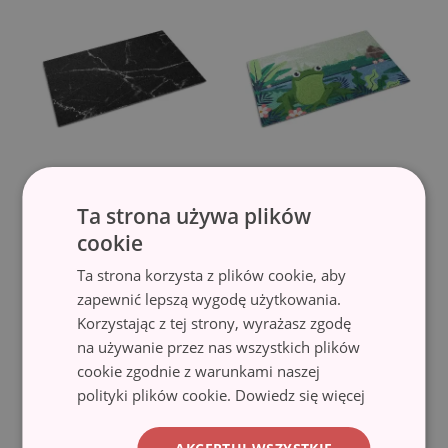
Wycieraczka wewnętrzna
Wycieraczka wewnętrzna
Ta strona używa plików
Czarny marmur
Żaba
(#ww-88080)
(#ww-88069)
cookie
101.99 zł
101.99 zł
Ta strona korzysta z plików cookie, aby
zapewnić lepszą wygodę użytkowania.
Korzystając z tej strony, wyrażasz zgodę
na używanie przez nas wszystkich plików
cookie zgodnie z warunkami naszej
polityki plików cookie.
Dowiedz się więcej