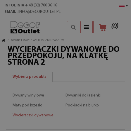
INFOLINIA
+ 48 (32) 700 36 16
▾
EMAIL:
INFO@DECOROUTLET.PL
(
0
)
/
DYWANY I MATY
/
WYCIERACZKI DYWANOWE
WYCIERACZKI DYWANOWE DO
PRZEDPOKOJU, NA KLATKĘ
STRONA 2
Wybierz produkt:
Dywany winylowe
Dywaniki do łazienki
Maty pod krzesło
Podkładki na biurko
Wycieraczki dywanowe