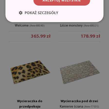
AKCEPTUJ WSZYSTKIE
POKAŻ SZCZEGÓŁY
Wycieraczka pod drzwi
Wycieraczka pod drzwi
Welcome
Liście monstery
(#ww-88040)
(#ww-88021)
365.99 zł
178.99 zł
Wycieraczka do
Wycieraczka pod drzwi
przedpokoju
Kamienie ściana
(#ww-77505)