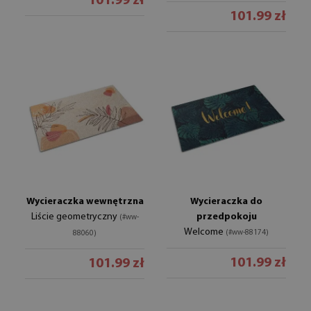
101.99 zł
101.99 zł
Wycieraczka wewnętrzna
Wycieraczka do
Liście geometryczny
przedpokoju
(#ww-
Welcome
(#ww-88174)
88060)
101.99 zł
101.99 zł