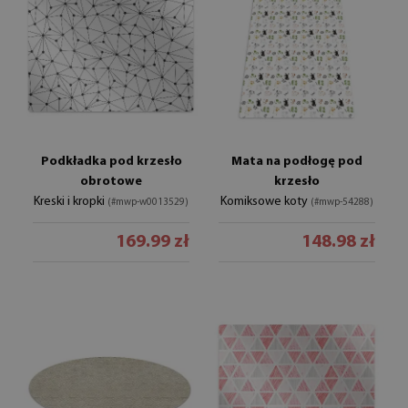
Podkładka pod krzesło
Mata na podłogę pod
obrotowe
krzesło
Kreski i kropki
Komiksowe koty
(#mwp-w0013529)
(#mwp-54288)
169.99 zł
148.98 zł