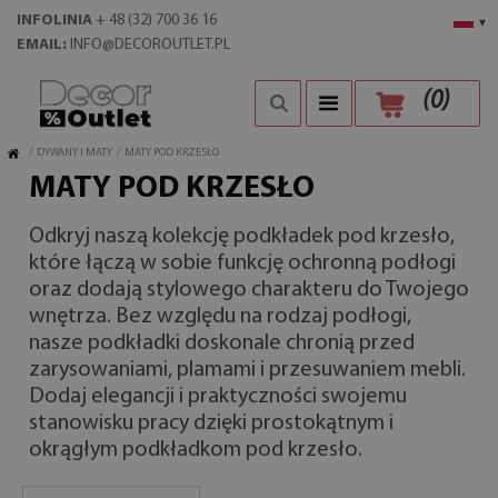
INFOLINIA
+ 48 (32) 700 36 16
▾
EMAIL:
INFO@DECOROUTLET.PL
(
0
)
/
DYWANY I MATY
/
MATY POD KRZESŁO
MATY POD KRZESŁO
Odkryj naszą kolekcję podkładek pod krzesło,
które łączą w sobie funkcję ochronną podłogi
oraz dodają stylowego charakteru do Twojego
wnętrza. Bez względu na rodzaj podłogi,
nasze podkładki doskonale chronią przed
zarysowaniami, plamami i przesuwaniem mebli.
Dodaj elegancji i praktyczności swojemu
stanowisku pracy dzięki prostokątnym i
okrągłym podkładkom pod krzesło.