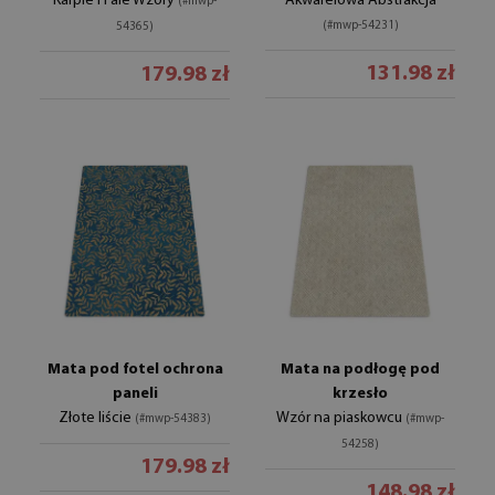
Karpie i Fale Wzory
Akwarelowa Abstrakcja
(#mwp-
(#mwp-54231)
54365)
131.98 zł
179.98 zł
Mata pod fotel ochrona
Mata na podłogę pod
paneli
krzesło
Złote liście
Wzór na piaskowcu
(#mwp-54383)
(#mwp-
54258)
179.98 zł
148.98 zł