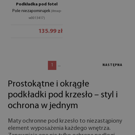
Podkładka pod fotel
Pole niezapominajek
(#mwp-
w0013417)
135.99 zł
1
...
NASTĘPNA
Prostokątne i okrągłe
podkładki pod krzesło – styl i
ochrona w jednym
Maty ochronne pod krzesło to niezastąpiony
element wyposażenia każdego wnętrza.