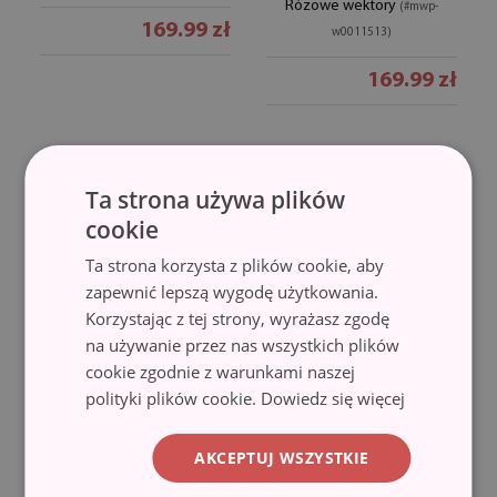
Różowe wektory
(#mwp-
169.99 zł
w0011513)
169.99 zł
Ta strona używa plików
cookie
Ta strona korzysta z plików cookie, aby
zapewnić lepszą wygodę użytkowania.
Korzystając z tej strony, wyrażasz zgodę
na używanie przez nas wszystkich plików
cookie zgodnie z warunkami naszej
Mata pod fotel biurowy
Mata pod fotel biurowy
polityki plików cookie.
Dowiedz się więcej
Styl art deco
Złote wektory
(#mwp-w0013255)
(#mwp-
w0011512)
203.99 zł
AKCEPTUJ WSZYSTKIE
135.99 zł