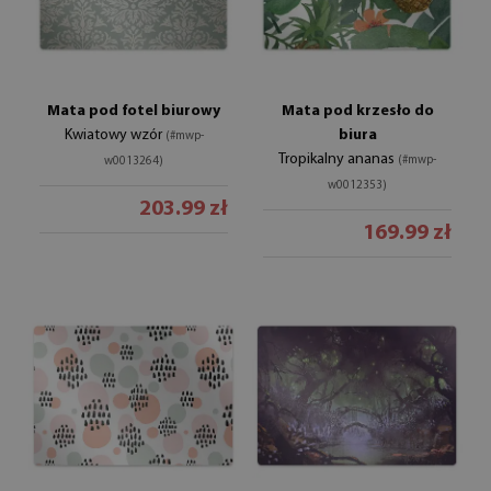
Mata pod fotel biurowy
Mata pod krzesło do
Kwiatowy wzór
biura
(#mwp-
Tropikalny ananas
(#mwp-
w0013264)
w0012353)
203.99 zł
169.99 zł