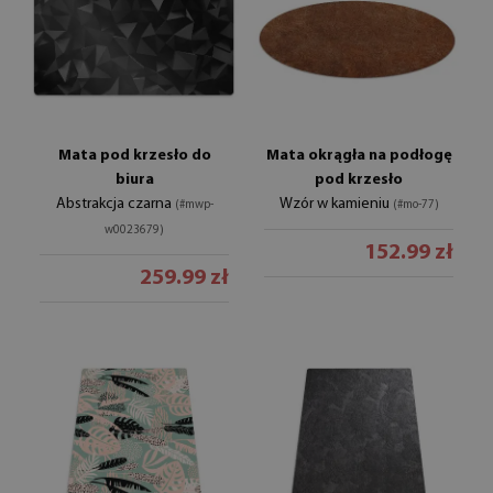
Mata pod krzesło do
Mata okrągła na podłogę
biura
pod krzesło
Abstrakcja czarna
Wzór w kamieniu
(#mwp-
(#mo-77)
w0023679)
152.99 zł
259.99 zł