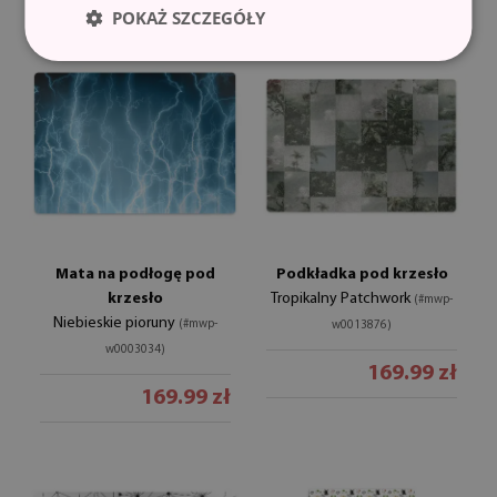
POKAŻ SZCZEGÓŁY
Mata na podłogę pod
Podkładka pod krzesło
krzesło
Tropikalny Patchwork
(#mwp-
Niebieskie pioruny
(#mwp-
w0013876)
w0003034)
169.99 zł
169.99 zł