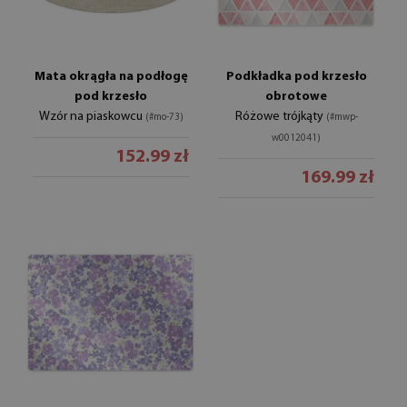
Mata okrągła na podłogę
Podkładka pod krzesło
pod krzesło
obrotowe
Wzór na piaskowcu
Różowe trójkąty
(#mo-73)
(#mwp-
w0012041)
152.99 zł
169.99 zł