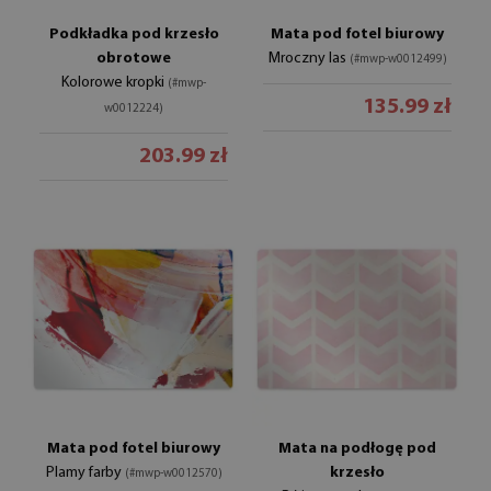
Podkładka pod krzesło
Mata pod fotel biurowy
obrotowe
Mroczny las
(#mwp-w0012499)
Kolorowe kropki
(#mwp-
135.99 zł
w0012224)
203.99 zł
Mata pod fotel biurowy
Mata na podłogę pod
Plamy farby
krzesło
(#mwp-w0012570)