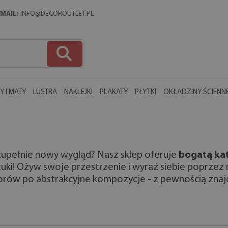
MAIL:
INFO@DECOROUTLET.PL
 I MATY
LUSTRA
NAKLEJKI
PLAKATY
PŁYTKI
OKŁADZINY ŚCIENN
upełnie nowy wygląd? Nasz sklep oferuje
bogatą kat
tuki! Ożyw swoje przestrzenie i wyraź siebie poprze
zorów po abstrakcyjne kompozycje - z pewnością znaj