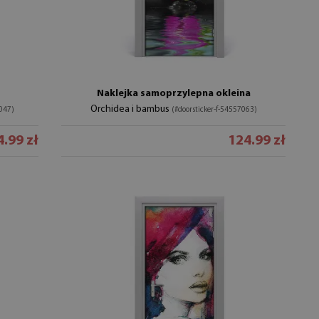
Naklejka samoprzylepna okleina
Orchidea i bambus
6047)
(#doorsticker-f-54557063)
.99 zł
124.99 zł