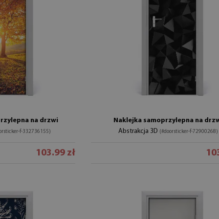
zylepna na drzwi
Naklejka samoprzylepna na drz
Abstrakcja 3D
orsticker-f-332736155)
(#doorsticker-f-72900268)
103.99 zł
103