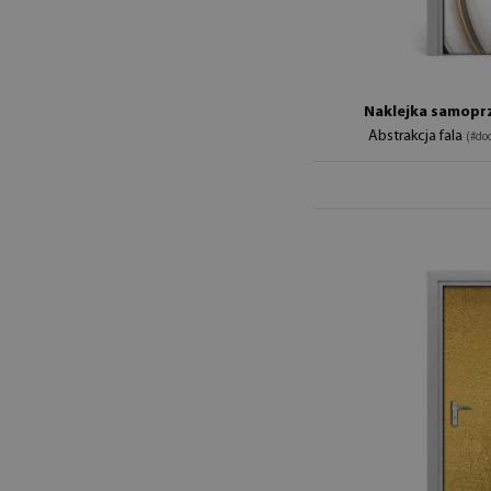
Naklejka samoprz
Abstrakcja fala
(#do