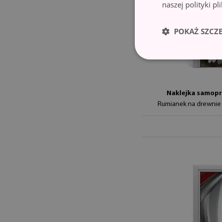
naszej polityki p
POKAŻ SZCZ
Naklejka samopr
Rumianek na drewni