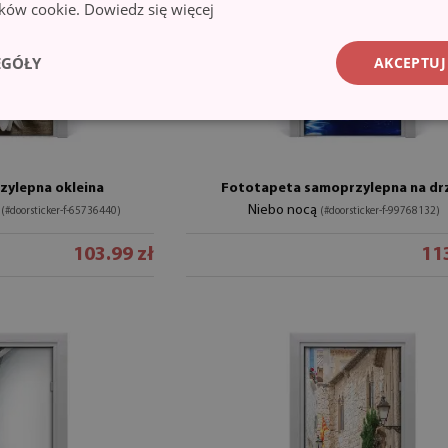
lików cookie.
Dowiedz się więcej
EGÓŁY
AKCEPTUJ
zylepna okleina
Fototapeta samoprzylepna na dr
e
Niebo nocą
(#doorsticker-f-65736440)
(#doorsticker-f-99768132)
103.99 zł
113