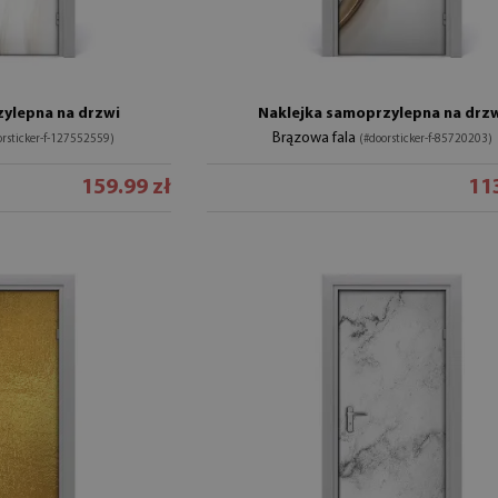
ylepna na drzwi
Naklejka samoprzylepna na drz
Brązowa fala
orsticker-f-127552559)
(#doorsticker-f-85720203)
159.99 zł
113