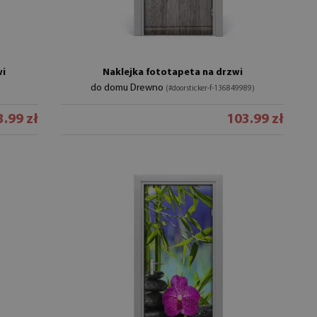
wi
Naklejka fototapeta na drzwi
do domu Drewno
(#doorsticker-f-136849989)
.99 zł
103.99 zł