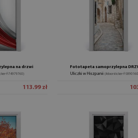
ylepna na drzwi
Fototapeta samoprzylepna DRZ
Uliczki w Hiszpanii
icker-f-74979760)
(#doorsticker-f-589016
113.99 zł
103