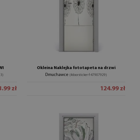
WI
Okleina Naklejka fototapeta na drzwi
Dmuchawce
03)
(#doorsticker-f-47907929)
.99 zł
124.99 zł