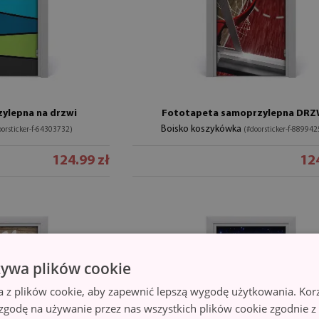
ylepna na drzwi
Fototapeta samoprzylepna DRZ
Boisko koszykówka
oorsticker-f-64303732)
(#doorsticker-f-889942
124.99 zł
124
żywa plików cookie
a z plików cookie, aby zapewnić lepszą wygodę użytkowania. Korzy
 zgodę na używanie przez nas wszystkich plików cookie zgodnie 