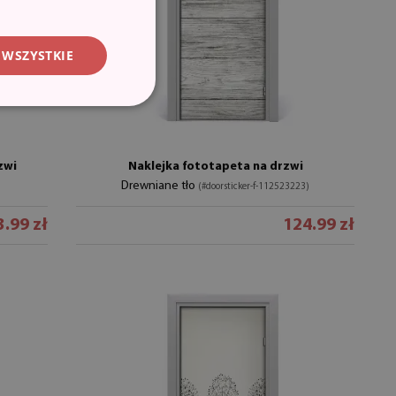
 WSZYSTKIE
zwi
Naklejka fototapeta na drzwi
Drewniane tło
(#doorsticker-f-112523223)
.99 zł
124.99 zł