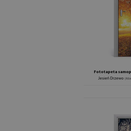
Fototapeta samopr
Jesień Drzewo
(#do