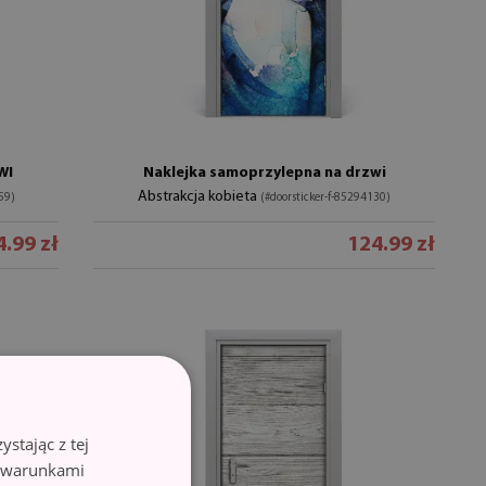
WI
Naklejka samoprzylepna na drzwi
Abstrakcja kobieta
59)
(#doorsticker-f-85294130)
.99 zł
124.99 zł
stając z tej
z warunkami