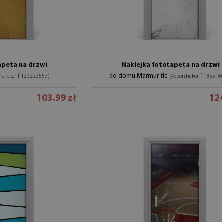
apeta na drzwi
Naklejka fototapeta na drzwi
do domu Marmur tło
rsticker-f-123223557)
(#doorsticker-f-13551
103.99 zł
124