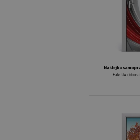
Naklejka samoprz
Fale tło
(#doorst