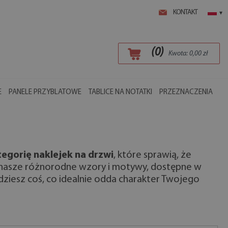
KONTAKT
▾
(
0
)
Kwota:
0,00
zł
E
PANELE PRZYBLATOWE
TABLICE NA NOTATKI
PRZEZNACZENIA
egorię naklejek na drzwi
, które sprawią, że
z nasze różnorodne wzory i motywy, dostępne w
dziesz coś, co idealnie odda charakter Twojego