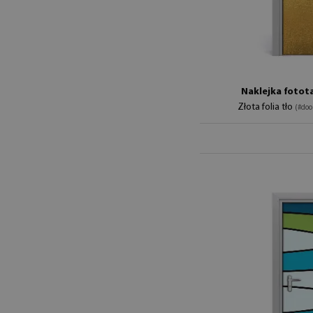
Naklejka fotot
Złota folia tło
(#doo