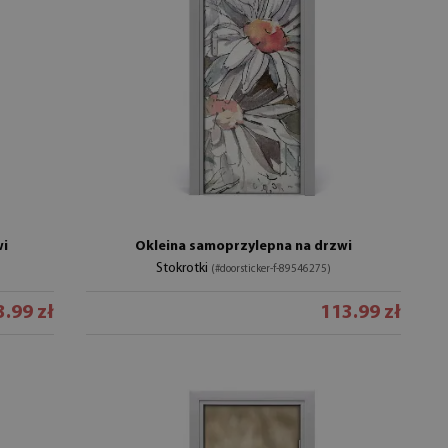
wi
Okleina samoprzylepna na drzwi
Stokrotki
(#doorsticker-f-89546275)
.99 zł
113.99 zł