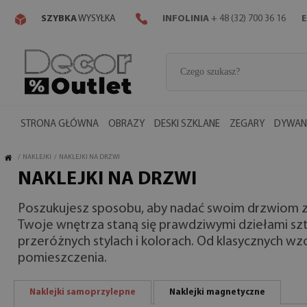
SZYBKA
WYSYŁKA
INFOLINIA
+ 48 (32) 700 36 16
E
STRONA GŁÓWNA
OBRAZY
DESKI SZKLANE
ZEGARY
DYWANY
/
NAKLEJKI
/
NAKLEJKI NA DRZWI
NAKLEJKI NA DRZWI
Poszukujesz sposobu, aby nadać swoim drzwiom z
Twoje wnętrza staną się prawdziwymi dziełami sz
przeróżnych stylach i kolorach. Od klasycznych w
pomieszczenia.
Naklejki samoprzylepne
Naklejki magnetyczne