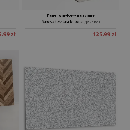
Panel winylowy na ścianę
Surowa tekstura betonu
(#ps-76186)
.99 zł
135.99 zł