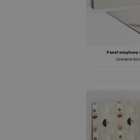
Panel winylowy
Linearne liś