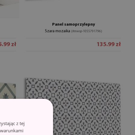
Panel samoprzylepny
Szara mozaika
(#mwsp-1055791796)
.99 zł
135.99 zł
stając z tej
z warunkami