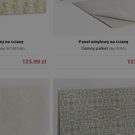
wy na ścianę
Panel winylowy na ścianę
Ciemny parkiet
wsp-1811907946)
(#ps-76765)
135.99 zł
135