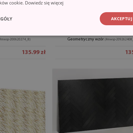
lików cookie.
Dowiedz się więcej
EGÓŁY
AKCEPTUJ
enny pcv
Panel na ścianę
Geometryczny wzór
#mwsp-200620274_8)
(#mwsp-209262408
135.99 zł
135