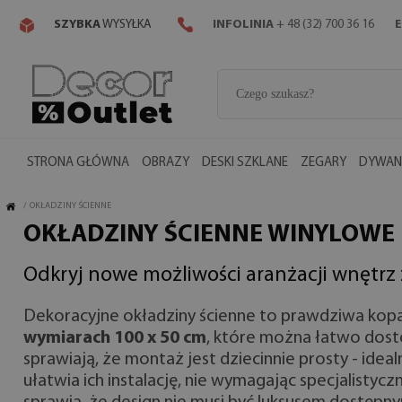
SZYBKA
WYSYŁKA
INFOLINIA
+ 48 (32) 700 36 16
E
STRONA GŁÓWNA
OBRAZY
DESKI SZKLANE
ZEGARY
DYWANY
/
OKŁADZINY ŚCIENNE
OKŁADZINY ŚCIENNE WINYLOWE
Odkryj nowe możliwości aranżacji wnętrz
Dekoracyjne okładziny ścienne to prawdziwa kopal
wymiarach 100 x 50 cm
, które można łatwo dost
sprawiają, że montaż jest dziecinnie prosty - id
ułatwia ich instalację, nie wymagając specjalisty