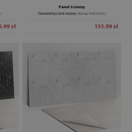
Panel ścienny
Geometryczne wzory
1)
(#mwsp-194541825)
.99 zł
135.99 zł