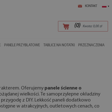
KONTAKT
▾
(
0
)
Kwota:
0,00
zł
E
PANELE PRZYBLATOWE
TABLICE NA NOTATKI
PRZEZNACZENIA
harakterem. Oferujemy
panele ścienne o
ożądanej wielkości. Te samoprzylepne okładziny
ją przygodę z DIY. Lekkość paneli dodatkowo
 dostępne w atrakcyjnych, outletowych cenach, co