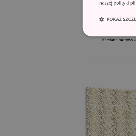
naszej polityki p
POKAŻ SZCZ
Panel ści
Karciane motywy
(