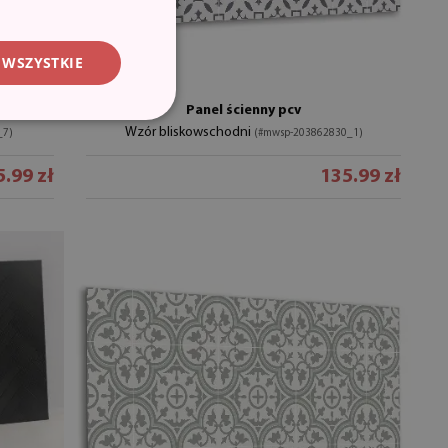
 WSZYSTKIE
Panel ścienny pcv
Wzór bliskowschodni
_7)
(#mwsp-203862830_1)
.99 zł
135.99 zł