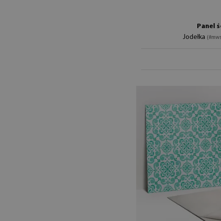
Panel ś
Jodełka
(#mws