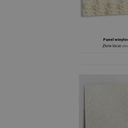
Panel winylo
Złote liście
(#m