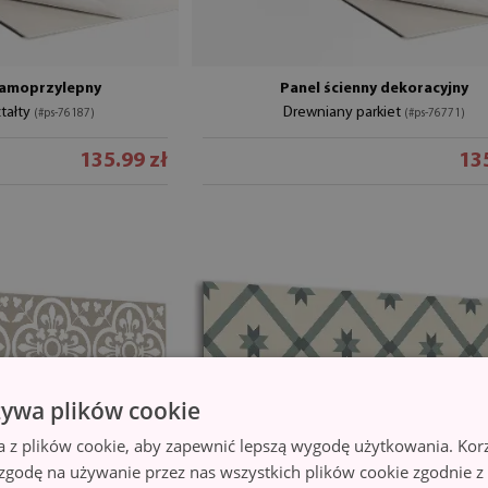
samoprzylepny
Panel ścienny dekoracyjny
tałty
Drewniany parkiet
(#ps-76187)
(#ps-76771)
135.99 zł
135
żywa plików cookie
a z plików cookie, aby zapewnić lepszą wygodę użytkowania. Korzy
 zgodę na używanie przez nas wszystkich plików cookie zgodnie 