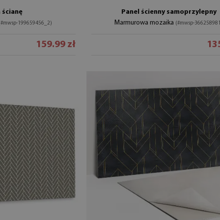
 ścianę
Panel ścienny samoprzylepny
Marmurowa mozaika
(#mwsp-199659456_2)
(#mwsp-36625898
159.99 zł
135