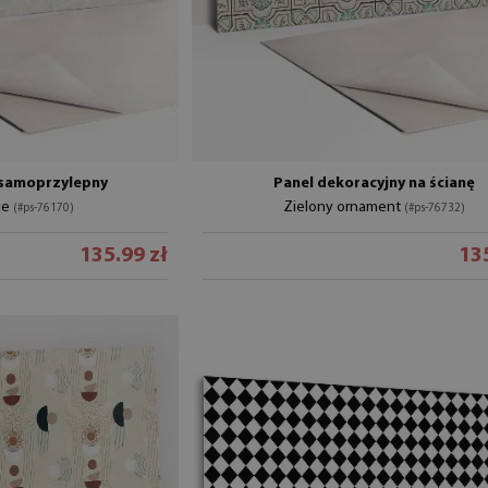
 samoprzylepny
Panel dekoracyjny na ścianę
cie
Zielony ornament
(#ps-76170)
(#ps-76732)
135.99 zł
135