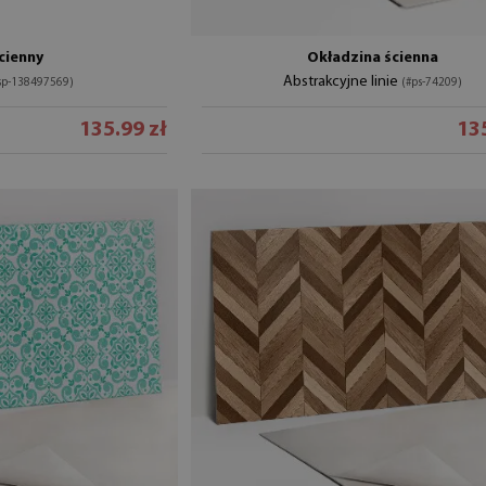
cienny
Okładzina ścienna
Abstrakcyjne linie
p-138497569)
(#ps-74209)
135.99 zł
135