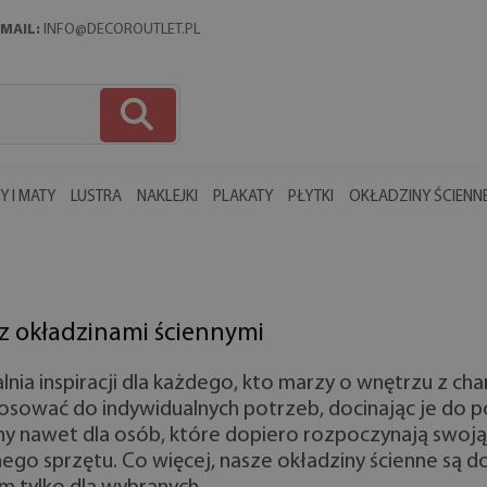
MAIL:
INFO@DECOROUTLET.PL
 I MATY
LUSTRA
NAKLEJKI
PLAKATY
PŁYTKI
OKŁADZINY ŚCIENN
 z okładzinami ściennymi
nia inspiracji dla każdego, kto marzy o wnętrzu z c
osować do indywidualnych potrzeb, docinając je do p
ealny nawet dla osób, które dopiero rozpoczynają swo
cznego sprzętu. Co więcej, nasze okładziny ścienne są