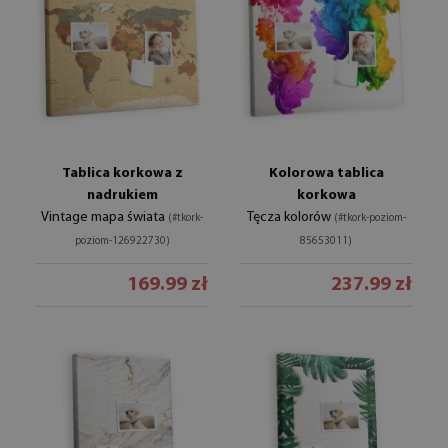
Tablica korkowa z
Kolorowa tablica
nadrukiem
korkowa
Vintage mapa świata
Tęcza kolorów
(#tkork-
(#tkork-poziom-
poziom-126922730)
85653011)
169.99 zł
237.99 zł