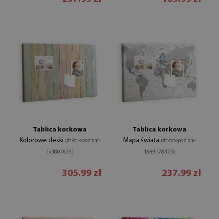
Tablica korkowa
Tablica korkowa
Kolorowe deski
Mapa świata
(#tkork-poziom-
(#tkork-poziom-
153807675)
1689178373)
305.99 zł
237.99 zł