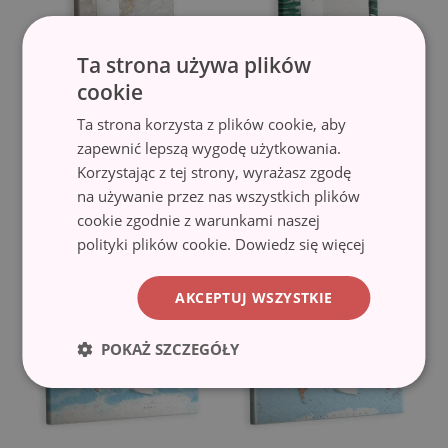
Ta strona używa plików
cookie
Tablica korkowa na
Tablica korkowa na
Ta strona korzysta z plików cookie, aby
ścianę
ścianę
zapewnić lepszą wygodę użytkowania.
Dekoracyjny marmur
Ramka Monstery
(#tkork-
(#tkork-pion-
Korzystając z tej strony, wyrażasz zgodę
pion-569853541)
243255881)
na używanie przez nas wszystkich plików
237.99 zł
169.99 zł
cookie zgodnie z warunkami naszej
polityki plików cookie.
Dowiedz się więcej
AKCEPTUJ WSZYSTKIE
POKAŻ SZCZEGÓŁY