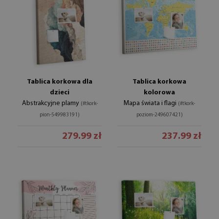
Tablica korkowa dla
Tablica korkowa
dzieci
kolorowa
Abstrakcyjne plamy
Mapa świata i flagi
(#tkork-
(#tkork-
pion-549983191)
poziom-249607421)
279.99 zł
237.99 zł