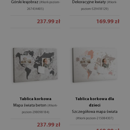
Górski krajobraz
Dekoracyjne kwiaty
(#tkork-poziom-
(#tkork-
267434405)
poziom-529418129)
237.99 zł
169.99 zł
Tablica korkowa
Tablica korkowa dla
Mapa świata beton
dzieci
(#tkork-
Szczegółowa mapa świata
poziom-298098184)
(#tkork-poziom-215084307)
237.99 zł