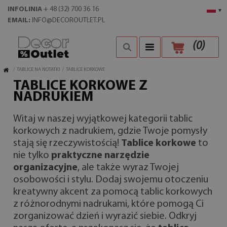
INFOLINIA
+ 48 (32) 700 36 16
▾
EMAIL:
INFO@DECOROUTLET.PL
(
0
)
/
TABLICE NA NOTATKI
/
TABLICE KORKOWE
TABLICE KORKOWE Z
NADRUKIEM
Witaj w naszej wyjątkowej kategorii tablic
korkowych z nadrukiem, gdzie Twoje pomysły
stają się rzeczywistością!
Tablice korkowe
to
nie tylko
praktyczne narzędzie
organizacyjne
, ale także wyraz Twojej
osobowości i stylu. Dodaj swojemu otoczeniu
kreatywny akcent za pomocą tablic korkowych
z różnorodnymi nadrukami, które pomogą Ci
zorganizować dzień i wyrazić siebie. Odkryj