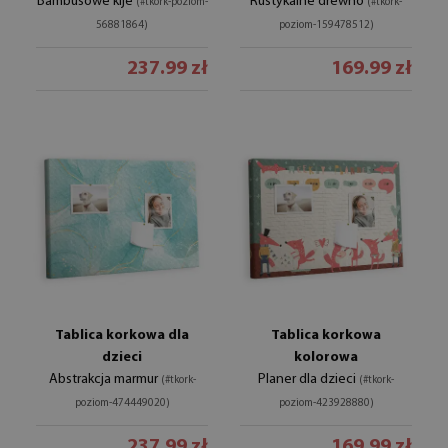
Bambusowe kije
Rustykalne drewno
(#tkork-poziom-
(#tkork-
56881864)
poziom-159478512)
237.99 zł
169.99 zł
Tablica korkowa dla
Tablica korkowa
dzieci
kolorowa
Abstrakcja marmur
Planer dla dzieci
(#tkork-
(#tkork-
poziom-474449020)
poziom-423928880)
237.99 zł
169.99 zł