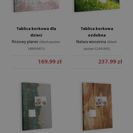
Tablica korkowa dla
Tablica korkowa
dzieci
ozdobna
Różowy planer
Natura wiosenna
(#tkork-poziom-
(#tkork-
349994431)
poziom-52445445)
169.99 zł
237.99 zł