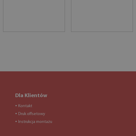
Dla Klientów
Kontakt
●
Druk offsetowy
●
Instrukcja montażu
●