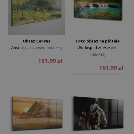
Obraz Canvas
Foto obraz na płótnie
Abstrakcja las
Wodospad w lesie
(#och-156030371)
(#oc-
62884614)
151.99 zł
161.99 zł