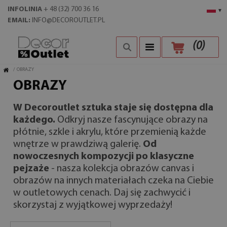
INFOLINIA
+ 48 (32) 700 36 16
▾
EMAIL:
INFO@DECOROUTLET.PL
(
0
)
/
OBRAZY
OBRAZY
W Decoroutlet sztuka staje się dostępna dla
każdego.
Odkryj nasze fascynujące obrazy na
płótnie, szkle i akrylu, które przemienią każde
wnętrze w prawdziwą galerię.
Od
nowoczesnych kompozycji po klasyczne
pejzaże
- nasza kolekcja obrazów canvas i
obrazów na innych materiałach czeka na Ciebie
w outletowych cenach. Daj się zachwycić i
skorzystaj z wyjątkowej wyprzedaży!