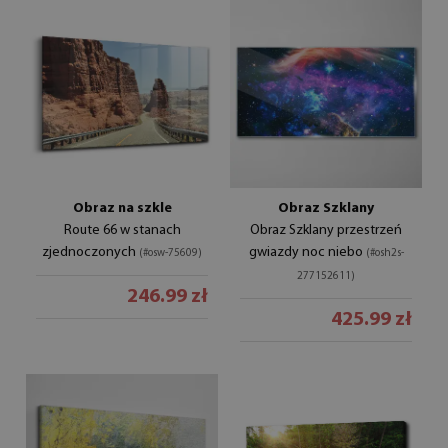
Obraz na szkle
Obraz Szklany
Route 66 w stanach
Obraz Szklany przestrzeń
zjednoczonych
gwiazdy noc niebo
(#osw-75609)
(#osh2s-
277152611)
246.99 zł
425.99 zł