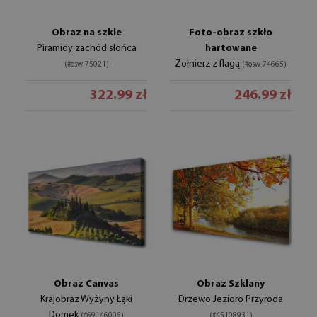
Obraz na szkle
Foto-obraz szkło
Piramidy zachód słońca
hartowane
Żołnierz z flagą
(#osw-75021)
(#osw-74665)
322.99 zł
246.99 zł
Obraz Canvas
Obraz Szklany
Krajobraz Wyżyny Łąki
Drzewo Jezioro Przyroda
Domek
(#69146006)
(#45108931)