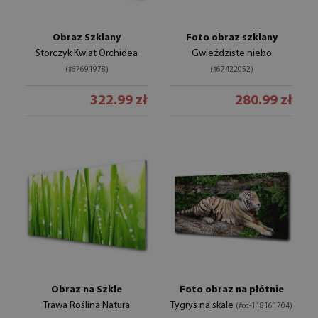
Obraz Szklany
Foto obraz szklany
Storczyk Kwiat Orchidea
Gwieździste niebo
(#67691978)
(#67422052)
322.99 zł
280.99 zł
Obraz na Szkle
Foto obraz na płótnie
Trawa Roślina Natura
Tygrys na skale
(#oc-118161704)