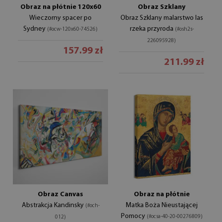
Obraz na płótnie 120x60
Obraz Szklany
Wieczorny spacer po
Obraz Szklany malarstwo las
Sydney
rzeka przyroda
(#ocw-120x60-74526)
(#osh2s-
226095928)
157.99 zł
211.99 zł
Obraz Canvas
Obraz na płótnie
Abstrakcja Kandinsky
Matka Boża Nieustającej
(#och-
Pomocy
(#ocsa-40-20-00276809)
012)