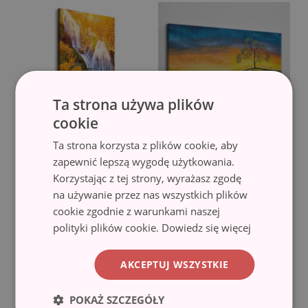
Ta strona używa plików
cookie
Ta strona korzysta z plików cookie, aby
Foto obraz na płótnie
Obraz na Płótnie
zapewnić lepszą wygodę użytkowania.
pionowy
łąka niebo zachód słońca
Korzystając z tej strony, wyrażasz zgodę
Wodospad jesienią
(#ocv-
(#och-283042154)
na używanie przez nas wszystkich plików
118861565)
151.99 zł
cookie zgodnie z warunkami naszej
134.99 zł
polityki plików cookie.
Dowiedz się więcej
AKCEPTUJ WSZYSTKIE
POKAŻ SZCZEGÓŁY