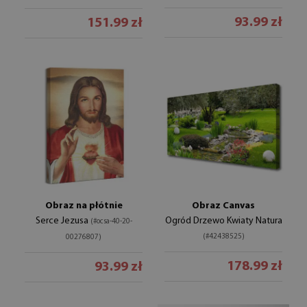
93.99 zł
151.99 zł
Obraz na płótnie
Obraz Canvas
Serce Jezusa
Ogród Drzewo Kwiaty Natura
(#ocsa-40-20-
(#42438525)
00276807)
178.99 zł
93.99 zł