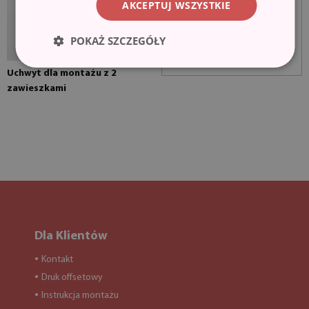
AKCEPTUJ WSZYSTKIE
POKAŻ SZCZEGÓŁY
Uchwyt dla montażu z 2
zawieszkami
Dla Klientów
Kontakt
●
Druk offsetowy
●
Instrukcja montażu
●