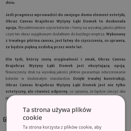
dnia.
Jeśli pragniesz wprowadzić do swojego domu element estetyki,
Obraz Canvas Krajobraz Wyżyny Łąki Domek to doskonała
opcja.
Wysublimowane użycie kolorów i formy na wysokiej jakości płótnie
czyni ten obraz wyjątkowym dodatkiem do każdego wnętrza.
Wykonany
z trwałego płótna canvas, jest łatwy do czyszczenia, co sprawia,
że będzie piękną ozdobą przez wiele lat.
Dla tych, którzy cenią oryginalność i smak, Obraz Canvas
Krajobraz Wyżyny Łąki Domek jest ekscytującą opcją
.
Nowoczesny druk na wysokiej jakości płótnie gwarantuje odwzorowanie
kolorów w doskonałym standardzie.
Dzięki trwałej konstrukcji,
Obraz Canvas Krajobraz Wyżyny Łąki Domek jest nie tylko
estetyczny, ale również odporny
, co sprawia, że będzie cieszyć oko
przez lata.
Ta strona używa plików
cookie
GALERIA PRODUKTU:
Ta strona korzysta z plików cookie, aby