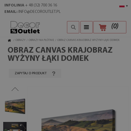
INFOLINIA
+ 48 (32) 700 36 16
▾
EMAIL:
INFO@DECOROUTLET.PL
(
0
)
/
OBRAZY
/
OBRAZY NA PŁÓTNIE
/
OBRAZ CANVAS KRAJOBRAZ WYŻYNY ŁĄKI DOMEK
OBRAZ CANVAS KRAJOBRAZ
WYŻYNY ŁĄKI DOMEK
ZAPYTAJ O PRODUKT