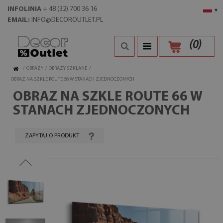
INFOLINIA
+ 48 (32) 700 36 16
▾
EMAIL:
INFO@DECOROUTLET.PL
(
0
)
/
OBRAZY
/
OBRAZY SZKLANE
/
OBRAZ NA SZKLE ROUTE 66 W STANACH ZJEDNOCZONYCH
OBRAZ NA SZKLE ROUTE 66 W
STANACH ZJEDNOCZONYCH
ZAPYTAJ O PRODUKT