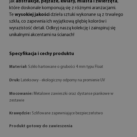
jak
abstrakcje, pejzaże, kwiaty, miasta i zwierzęta
,
które doskonale komponują się z różnymi aranżacjami.
Te
wysokiej jakości
dzieła sztuki wykonane są z trwałego
szkła, co zapewnia ich wyjątkową głębię kolorów i
wyrazistość detali. Odkryj naszą kolekcję i zainspiruj się
unikalnymi akcentami na ścianach!
Specyfikacja i cechy produktu
Materiał:
Szkło hartowane o grubości 4 mm typu Float
Druk:
Lateksowy - ekologiczny odporny na promienie UV
Mocowanie:
Metalowe zawieszki oraz dystanse piankowe w
zestawie
Krawędzie:
Szlifowane zapewniające bezpieczeństwo
Produkt gotowy do zawieszenia