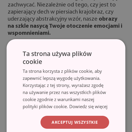
zachwycać. Niezależnie od tego, czy jest to
zapierający dech w piersiach krajobraz, czy
uderzający abstrakcyjny wzór, nasze
obrazy
na szkle nasycą Twoje otoczenie emocjami i
wspomnieniami.
Druk na szkle - niezrównana
Ta strona używa plików
elegancja i trwałość
cookie
Ta strona korzysta z plików cookie, aby
Elegancja i trwałość łączą się w doskonałej
zapewnić lepszą wygodę użytkowania.
harmonii z naszymi obrazami na szkle. Jest
Korzystając z tej strony, wyrażasz zgodę
to
najwyższej jakości szkło, skrupulatnie
na używanie przez nas wszystkich plików
wyselekcjonowane,
aby zapewnić
cookie zgodnie z warunkami naszej
przejrzystość i blask. Ten wyrafinowany
polityki plików cookie.
Dowiedz się więcej
materiał zapewnia gładką, błyszczącą
powierzchnię, dodając odrobinę luksusu
AKCEPTUJ WSZYSTKIE
wybranemu dziełu sztuki. Najnowocześniejsza
technologia druku gwarantuje długotrwałe