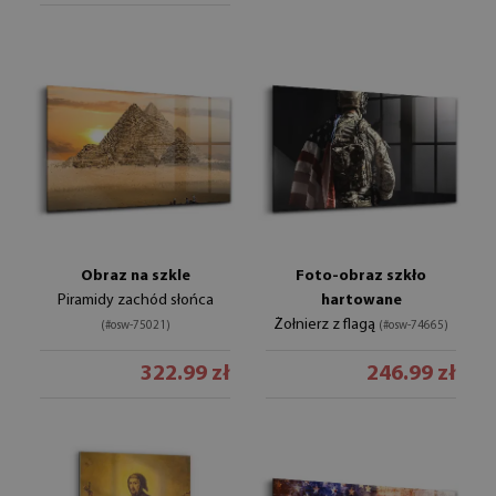
Obraz na szkle
Foto-obraz szkło
Piramidy zachód słońca
hartowane
Żołnierz z flagą
(#osw-75021)
(#osw-74665)
322.99 zł
246.99 zł