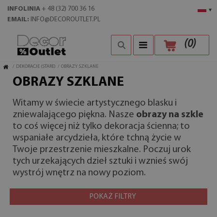
INFOLINIA
+ 48 (32) 700 36 16
▾
EMAIL:
INFO@DECOROUTLET.PL
(
0
)
/
DEKORACJE (STARE)
/
OBRAZY SZKLANE
OBRAZY SZKLANE
Witamy w świecie artystycznego blasku i
zniewalającego piękna. Nasze
obrazy na szkle
to coś więcej niż tylko dekoracja ścienna; to
wspaniałe arcydzieła, które tchną życie w
Twoje przestrzenie mieszkalne. Poczuj urok
tych urzekających dzieł sztuki i wznieś swój
wystrój wnętrz na nowy poziom.
POKAŻ FILTRY