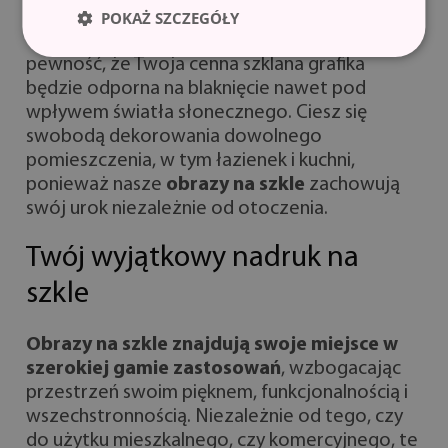
piękno, zachowując
żywe kolory Twojego
POKAŻ SZCZEGÓŁY
obrazu na szkle
przez wiele lat. Możesz mieć
pewność, że Twoja cenna szklana grafika
będzie odporna na blaknięcie nawet pod
wpływem światła słonecznego. Ciesz się
swobodą dekorowania dowolnego
pomieszczenia, w tym łazienek i kuchni,
ponieważ nasze
obrazy na szkle
zachowują
swój urok niezależnie od otoczenia.
Twój wyjątkowy nadruk na
szkle
Obrazy na szkle znajdują swoje miejsce w
szerokiej gamie zastosowań
, wzbogacając
przestrzeń swoim pięknem, funkcjonalnością i
wszechstronnością. Niezależnie od tego, czy
do użytku mieszkalnego, czy komercyjnego, te