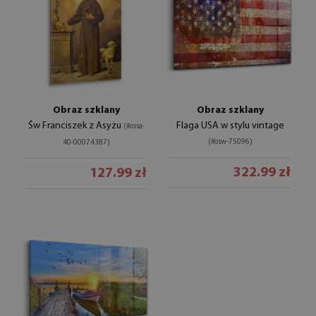
Obraz szklany
Obraz szklany
Św Franciszek z Asyżu
Flaga USA w stylu vintage
(#ossa-
(#osw-75096)
40-00074387)
322.99 zł
127.99 zł