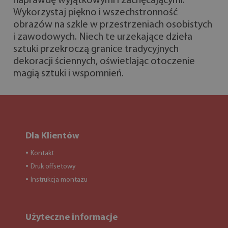
naprawdę wyjątkowymi i zachęcającymi.
Wykorzystaj piękno i wszechstronność
obrazów na szkle w przestrzeniach osobistych
i zawodowych. Niech te urzekające dzieła
sztuki przekroczą granice tradycyjnych
dekoracji ściennych, oświetlając otoczenie
magią sztuki i wspomnień.
Dla Klientów
Kontakt
●
Druk offsetowy
●
Instrukcja montażu
●
Użyteczne informacje