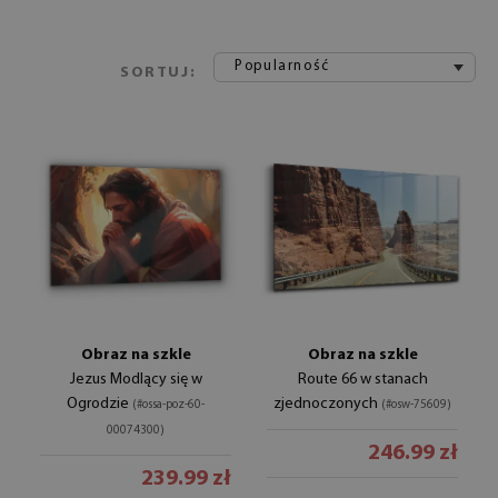
Popularność
SORTUJ:
Obraz na szkle
Obraz na szkle
Jezus Modlący się w
Route 66 w stanach
Ogrodzie
zjednoczonych
(#ossa-poz-60-
(#osw-75609)
00074300)
246.99 zł
239.99 zł