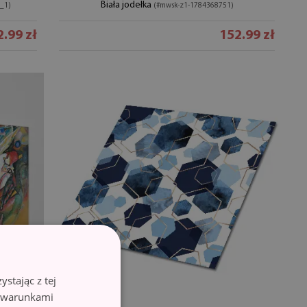
Biała jodełka
_1)
(#mwsk-z1-1784368751)
.99 zł
152.99 zł
stając z tej
z warunkami