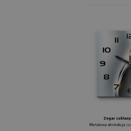
Zegar szklan
Metalowa abstrakcja
(#p