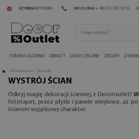
SZYBKA
WYSYŁKA
INFOLINIA
+ 48 (32) 700 36 16
E
STRONA GŁÓWNA
OBRAZY
DESKI SZKLANE
ZEGARY
DYWANY
/
PRZEZNACZENIA
/
NA ŚCIANĘ
WYSTRÓJ ŚCIAN
Odkryj magię dekoracji ściennej z Decoroutlet!
W
fototapet, przez płytki i panele winylowe, aż po
ścianom wyjątkowy charakter.