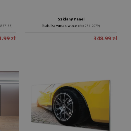
Szklany Panel
Butelka wina owoce
13857183)
(#pk-27112079)
.99 zł
348.99 zł