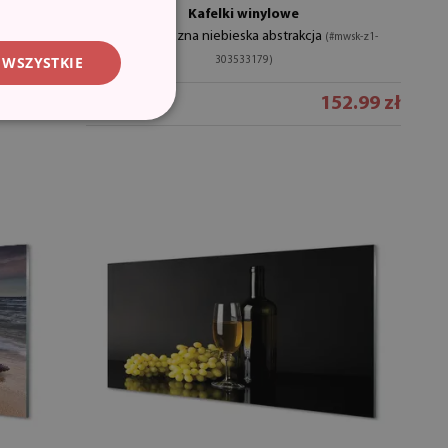
Kafelki winylowe
Geometryczna niebieska abstrakcja
(#mwsk-z1-
 WSZYSTKIE
303533179)
.99 zł
152.99 zł