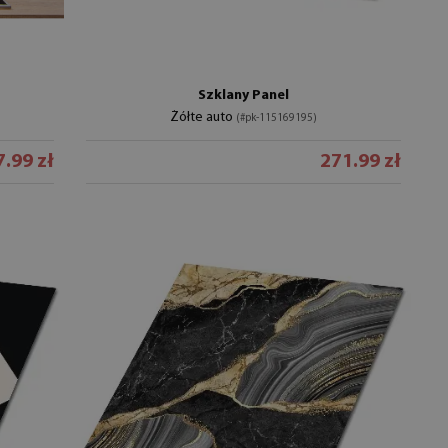
Szklany Panel
Żółte auto
(#pk-115169195)
.99 zł
271.99 zł