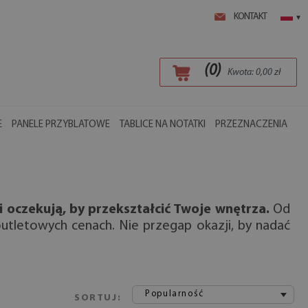
KONTAKT
▾
(
0
)
Kwota:
0,00
zł
E
PANELE PRZYBLATOWE
TABLICE NA NOTATKI
PRZEZNACZENIA
i oczekują, by przekształcić Twoje wnętrza.
Od
 outletowych cenach. Nie przegap okazji, by nadać
Popularność
SORTUJ: