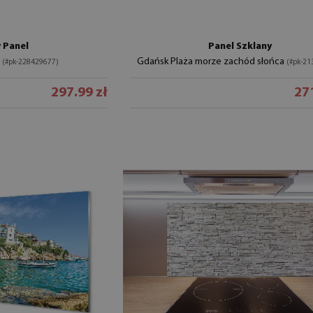
 Panel
Panel Szklany
y
Gdańsk Plaża morze zachód słońca
(#pk-228429677)
(#pk-2
297.99 zł
271