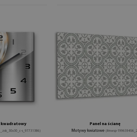
y kwadratowy
Panel na ścianę
Motywy kwiatowe
l_zsk_30x30_c-s_97731386)
(#mwsp-199659456_2