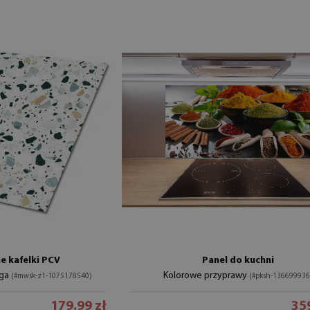
 kafelki PCV
Panel do kuchni
oga
Kolorowe przyprawy
(#mwsk-z1-1075178540)
(#pksh-136699936
179.99 zł
359