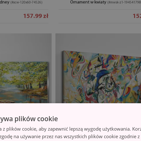
ydney
Ornament w kwiaty
(#ocw-120x60-74526)
(#mwsk-z1-194541798
157.99 zł
152
żywa plików cookie
a z plików cookie, aby zapewnić lepszą wygodę użytkowania. Korzy
 zgodę na używanie przez nas wszystkich plików cookie zgodnie 