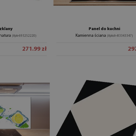
zklany
Panel do kuchni
 natura
Kamienna ściana
(#pk-693252220)
(#pksh-83343347)
271.99 zł
297