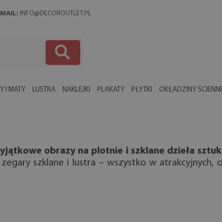
MAIL:
INFO@DECOROUTLET.PL
 I MATY
LUSTRA
NAKLEJKI
PLAKATY
PŁYTKI
OKŁADZINY ŚCIENN
yjątkowe obrazy na plotnie i szklane dzieła sztuk
 zegary szklane i lustra – wszystko w atrakcyjnych,