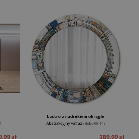
Lustro z nadrukiem okrągłe
Abstrakcyjny witraż
)
(#lsdop-00191)
.99 zł
289.99 zł