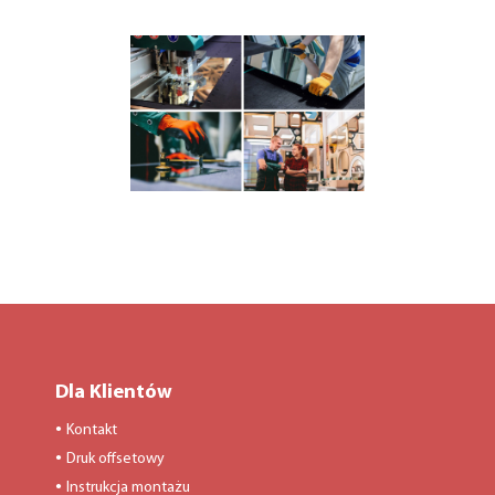
Dla Klientów
Kontakt
●
Druk offsetowy
●
Instrukcja montażu
●