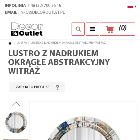
INFOLINIA
+ 48 (32) 700 36 16
▾
EMAIL:
INFO@DECOROUTLET.PL
(
0
)
/
LUSTRA
/
LUSTRO Z NADRUKIEM OKRĄGŁE ABSTRAKCYJNY WITRAŻ
LUSTRO Z NADRUKIEM
OKRĄGŁE ABSTRAKCYJNY
WITRAŻ
ZAPYTAJ O PRODUKT