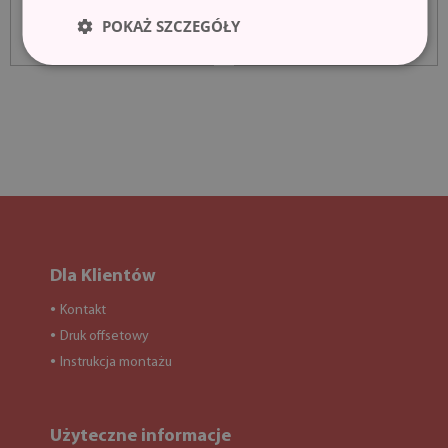
POKAŻ SZCZEGÓŁY
Dla Klientów
Kontakt
●
Druk offsetowy
●
Instrukcja montażu
●
Użyteczne informacje