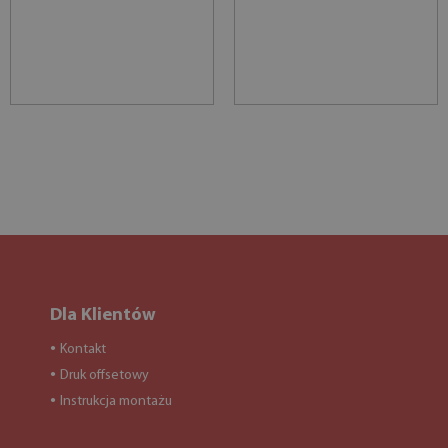
Dla Klientów
Kontakt
●
Druk offsetowy
●
Instrukcja montażu
●