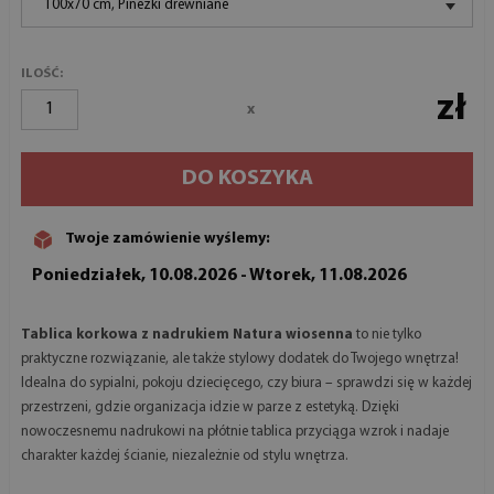
100x70 cm, Pinezki drewniane
ILOŚĆ:
zł
x
DO KOSZYKA
Twoje zamówienie wyślemy:
Poniedziałek, 10.08.2026 - Wtorek, 11.08.2026
Tablica korkowa z nadrukiem Natura wiosenna
to nie tylko
praktyczne rozwiązanie, ale także stylowy dodatek do Twojego wnętrza!
Idealna do sypialni, pokoju dziecięcego, czy biura – sprawdzi się w każdej
przestrzeni, gdzie organizacja idzie w parze z estetyką. Dzięki
nowoczesnemu nadrukowi na płótnie tablica przyciąga wzrok i nadaje
charakter każdej ścianie, niezależnie od stylu wnętrza.