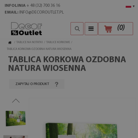
INFOLINIA
+ 48 (32) 700 36 16
▾
EMAIL:
INFO@DECOROUTLET.PL
(
0
)
/
TABLICE NA NOTATKI
/
TABLICE KORKOWE
/
TABLICA KORKOWA OZDOBNA NATURA WIOSENNA
TABLICA KORKOWA OZDOBNA
NATURA WIOSENNA
ZAPYTAJ O PRODUKT