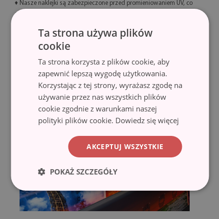
♦ Nasze naklejki są zabezpieczone przed promieniowaniem UV, co
eliminuje niechciany efekt blaknięcia i pozwala Ci cieszyć się
barwami przez długi czas.
Ta strona używa plików
cookie
♦ Technologia lateksowa HP Latex zapewnia wydruki o znakomitej
jakości i wysokiej odporności na ścieranie bez potrzeby
Ta strona korzysta z plików cookie, aby
laminowania.
zapewnić lepszą wygodę użytkowania.
Korzystając z tej strony, wyrażasz zgodę na
używanie przez nas wszystkich plików
cookie zgodnie z warunkami naszej
polityki plików cookie.
Dowiedz się więcej
AKCEPTUJ WSZYSTKIE
POKAŻ SZCZEGÓŁY