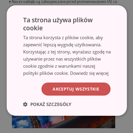
♦ Nasze naklejki są zabezpieczone przed promieniowaniem UV, co
eliminuje niechciany efekt blaknięcia i pozwala Ci cieszyć się
barwami przez długi czas.
Ta strona używa plików
cookie
♦ Technologia lateksowa HP Latex zapewnia wydruki o znakomitej
jakości i wysokiej odporności na ścieranie bez potrzeby
Ta strona korzysta z plików cookie, aby
laminowania.
zapewnić lepszą wygodę użytkowania.
Korzystając z tej strony, wyrażasz zgodę na
używanie przez nas wszystkich plików
cookie zgodnie z warunkami naszej
polityki plików cookie.
Dowiedz się więcej
AKCEPTUJ WSZYSTKIE
POKAŻ SZCZEGÓŁY