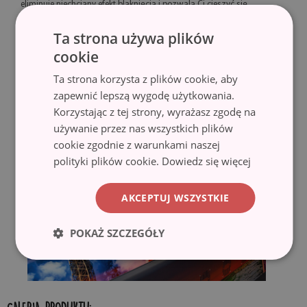
eliminuje niechciany efekt blaknięcia i pozwala Ci cieszyć się
barwami przez długi czas.
Ta strona używa plików
♦ Technologia lateksowa HP Latex zapewnia wydruki o znakomitej
cookie
jakości i wysokiej odporności na ścieranie bez potrzeby
Ta strona korzysta z plików cookie, aby
laminowania.
zapewnić lepszą wygodę użytkowania.
Korzystając z tej strony, wyrażasz zgodę na
używanie przez nas wszystkich plików
cookie zgodnie z warunkami naszej
polityki plików cookie.
Dowiedz się więcej
AKCEPTUJ WSZYSTKIE
POKAŻ SZCZEGÓŁY