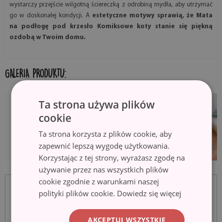
wystarczy przejście wilgotną ściereczką z odrobiną mydła, aby utrzymać
go w doskonałej kondycji. A
estetyczne motywy sprawią, że Mata
na podłogę pod krzesło Komiksowe koty stanie się piękną
ozdobą w Twoim domu.
GALERIA PRODUKTU:
Ta strona używa plików
cookie
Ta strona korzysta z plików cookie, aby
zapewnić lepszą wygodę użytkowania.
Korzystając z tej strony, wyrażasz zgodę na
używanie przez nas wszystkich plików
cookie zgodnie z warunkami naszej
polityki plików cookie.
Dowiedz się więcej
AKCEPTUJ WSZYSTKIE