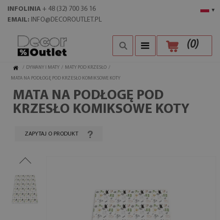
INFOLINIA
+ 48 (32) 700 36 16
▾
EMAIL:
INFO@DECOROUTLET.PL
(
0
)
/
DYWANY I MATY
/
MATY POD KRZESŁO
/
MATA NA PODŁOGĘ POD KRZESŁO KOMIKSOWE KOTY
MATA NA PODŁOGĘ POD
KRZESŁO KOMIKSOWE KOTY
ZAPYTAJ O PRODUKT