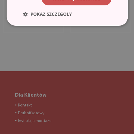
POKAŻ SZCZEGÓŁY
Dla Klientów
Kontakt
●
Druk offsetowy
●
Instrukcja montażu
●