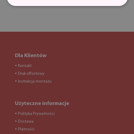
Dla Klientów
Kontakt
●
Druk offsetowy
●
Instrukcja montażu
●
Użyteczne informacje
Polityka Prywatności
●
Dostawa
●
Płatności
●