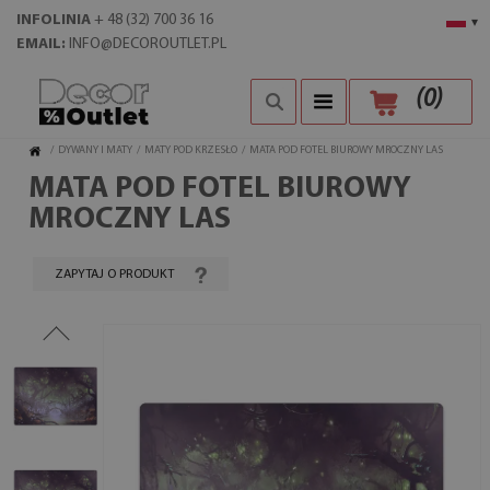
INFOLINIA
+ 48 (32) 700 36 16
▾
EMAIL:
INFO@DECOROUTLET.PL
(
0
)
/
DYWANY I MATY
/
MATY POD KRZESŁO
/
MATA POD FOTEL BIUROWY MROCZNY LAS
MATA POD FOTEL BIUROWY
MROCZNY LAS
ZAPYTAJ O PRODUKT