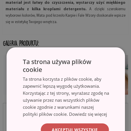
materiał jest łatwy do czyszczenia, wystarczy użyć miękkiego
materiału z kilka kroplami detergentu.
A dzięki szerokiemu
wyborowi kolorów, Mata pod krzesło Karpie i Fale Wzory doskonale wpisze
się w estetykę Twojego wnętrza.
GALERIA PRODUKTU:
Ta strona używa plików
cookie
Ta strona korzysta z plików cookie, aby
zapewnić lepszą wygodę użytkowania.
Korzystając z tej strony, wyrażasz zgodę na
używanie przez nas wszystkich plików
cookie zgodnie z warunkami naszej
polityki plików cookie.
Dowiedz się więcej
AKCEPTUJ WSZYSTKIE