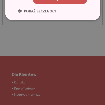
POKAŻ SZCZEGÓŁY
Dla Klientów
Kontakt
●
Druk offsetowy
●
Instrukcja montażu
●