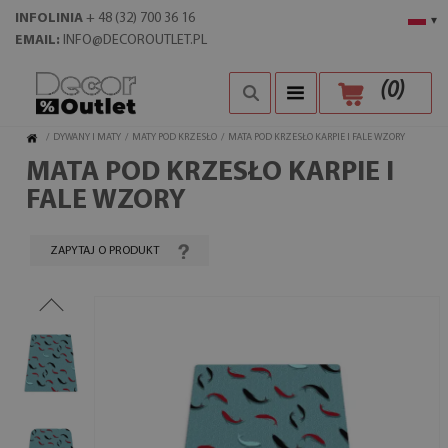
INFOLINIA
+ 48 (32) 700 36 16
▾
EMAIL:
INFO@DECOROUTLET.PL
(
0
)
/
DYWANY I MATY
/
MATY POD KRZESŁO
/
MATA POD KRZESŁO KARPIE I FALE WZORY
MATA POD KRZESŁO KARPIE I
FALE WZORY
ZAPYTAJ O PRODUKT