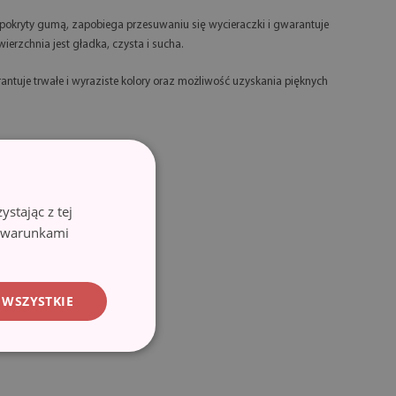
okryty gumą, zapobiega przesuwaniu się wycieraczki i gwarantuje
ierzchnia jest gładka, czysta i sucha.
ntuje trwałe i wyraziste kolory oraz możliwość uzyskania pięknych
stając z tej
z warunkami
 WSZYSTKIE