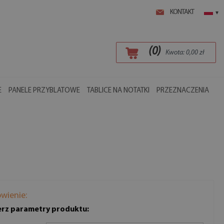
KONTAKT
▾
(
0
)
Kwota:
0,00
zł
E
PANELE PRZYBLATOWE
TABLICE NA NOTATKI
PRZEZNACZENIA
wienie:
rz parametry produktu: