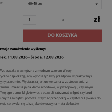
NT:
60x40 cm
zł
x
DO KOSZYKA
Twoje zamówienie wyślemy:
ek, 11.08.2026 - Środa, 12.08.2026
Wycieraczka wewnętrzna z modnym wzorem Wzory
yczne daje okazję, aby wyposażyć swój przedpokój w praktyczny i
yjny przedmiot. Wycieracza jest uniwersalna w zastosowaniu, z
niem umieścisz ją na klatce schodowej, w przedpokoju, czy innym
 Twojego domu. Miękkie włosie pozwoli zatrzymać wilgoć czy brud
siony z zewnątrz i pomoże utrzymać przedpokój w czystości. Dywanik do
koju sprawdzi się także jako dekoracyjna mata do butów.