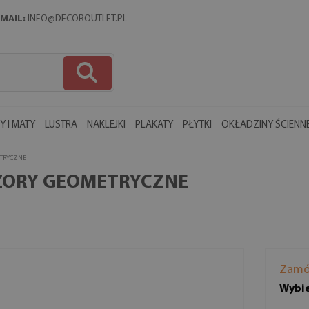
MAIL:
INFO@DECOROUTLET.PL
 I MATY
LUSTRA
NAKLEJKI
PLAKATY
PŁYTKI
OKŁADZINY ŚCIENN
TRYCZNE
ZORY GEOMETRYCZNE
Zamó
Wybie