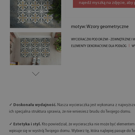
najedź myszką na zdjęcie, aby
motyw: Wzory geometryczne
WYCIERACZKI POD DRZWI - ZEWNĘTRZNE I
ELEMENTY DEKORACYJNE DLA PODŁÓG
W
✓ Doskonała wydajność.
Nasza wycieraczka jest wykonana z najwyższej 
ich specjalna struktura sprawia, że nie wniesiesz brudu do Twojego domu.
✓ Estetyka i styl.
Kto powiedział, że wycieraczka nie może być elemente
wpisuje się w wystrój Twojego domu. Wybierz tę, która najlepiej pasuje do Tw