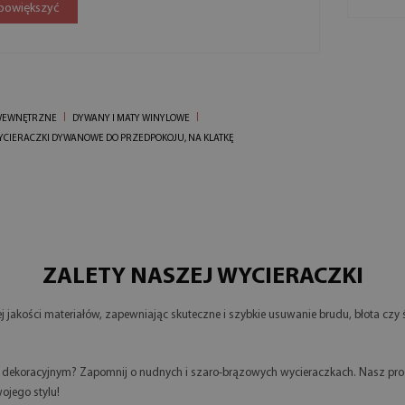
 powiększyć
 WEWNĘTRZNE
DYWANY I MATY WINYLOWE
YCIERACZKI DYWANOWE DO PRZEDPOKOJU, NA KLATKĘ
ZALETY NASZEJ WYCIERACZKI
jakości materiałów, zapewniając skuteczne i szybkie usuwanie brudu, błota czy
m dekoracyjnym? Zapomnij o nudnych i szaro-brązowych wycieraczkach. Nasz prod
ojego stylu!