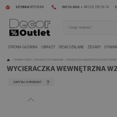
SZYBKA
WYSYŁKA
INFOLINIA
+ 48 (32) 700 36 16
E
STRONA GŁÓWNA
OBRAZY
DESKI SZKLANE
ZEGARY
DYWANY
/
DYWANY I MATY
/
WYCIERACZKI DYWANOWE
/
WYCIERACZKA WEWNĘTRZNA WZORY GEOME
WYCIERACZKA WEWNĘTRZNA W
ZAPYTAJ O PRODUKT