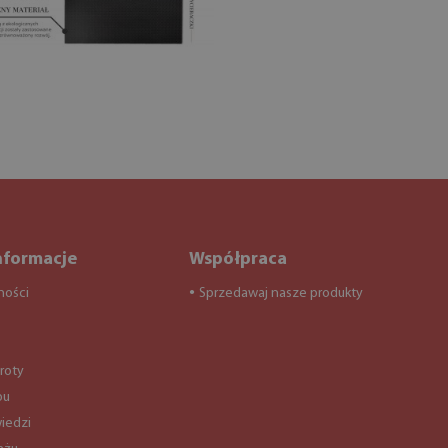
nformacje
Współpraca
ności
Sprzedawaj nasze produkty
●
roty
pu
iedzi