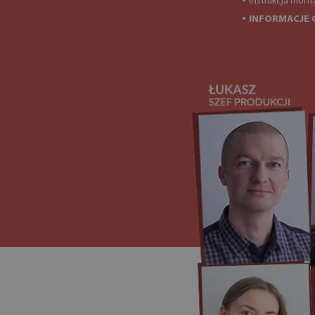
Instrukcja mont
●
INFORMACJE 
●