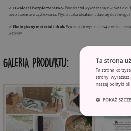
✓ Trwałość i bezpieczeństwo.
Wycieraczki wykonane są z włókna o duż
bezpieczeństwo użytkowania. Wycieraczka idealnie nadaje się do różnego rod
✓ Ekologiczny materiał i druk.
Wycieraczki wykonane są z ekologicznych
wzorów.
Ta strona u
GALERIA PRODUKTU:
Ta strona korzyst
strony, wyrażasz
naszej polityki p
POKAŻ SZCZ