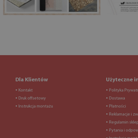
Dla Klientów
Użyteczne i
Kontakt
Polityka Prywat
●
●
Druk offsetowy
Dostawa
●
●
Instrukcja montażu
Płatności
●
●
Reklamacje i zw
●
Regulamin skle
●
Pytania i odpow
●