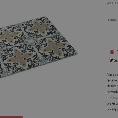
WARIA
ILOŚĆ:
Wtor
Nasza 
geometr
dekorac
powodze
miejscu
przynie
przedpo