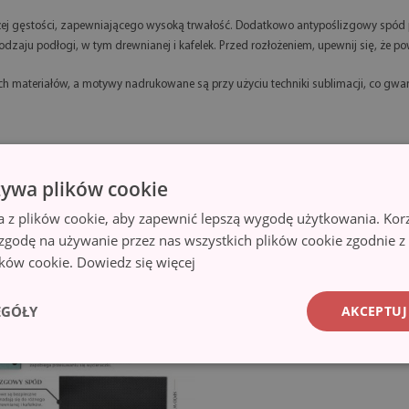
ej gęstości, zapewniającego wysoką trwałość. Dodatkowo antypoślizgowy spód p
zaju podłogi, w tym drewnianej i kafelek. Przed rozłożeniem, upewnij się, że pow
 materiałów, a motywy nadrukowane są przy użyciu techniki sublimacji, co gwara
żywa plików cookie
a z plików cookie, aby zapewnić lepszą wygodę użytkowania. Korzy
 zgodę na używanie przez nas wszystkich plików cookie zgodnie 
lików cookie.
Dowiedz się więcej
EGÓŁY
AKCEPTUJ