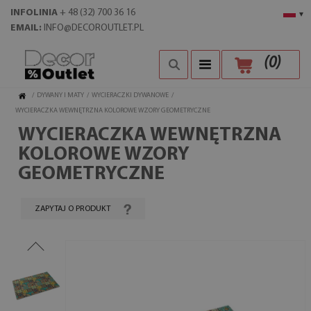
INFOLINIA
+ 48 (32) 700 36 16
▾
EMAIL:
INFO@DECOROUTLET.PL
(
0
)
/
DYWANY I MATY
/
WYCIERACZKI DYWANOWE
/
WYCIERACZKA WEWNĘTRZNA KOLOROWE WZORY GEOMETRYCZNE
WYCIERACZKA WEWNĘTRZNA
KOLOROWE WZORY
GEOMETRYCZNE
ZAPYTAJ O PRODUKT