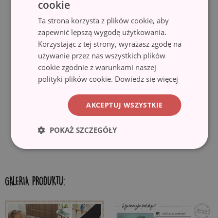
cookie
Ta strona korzysta z plików cookie, aby
✓ Trwałość i bezpieczeństwo.
Wycieraczki wykonane są z włókna
o dużej gęstości, zapewniającego wysoką trwałość. Dodatkowo
zapewnić lepszą wygodę użytkowania.
antypoślizgowy spód pokryty gumą, zapobiega przesuwaniu się
Korzystając z tej strony, wyrażasz zgodę na
wycieraczki i gwarantuje bezpieczeństwo użytkowania. Wycieraczka
używanie przez nas wszystkich plików
idealnie nadaje się do różnego rodzaju podłogi, w tym drewnianej i
cookie zgodnie z warunkami naszej
kafelek. Przed rozłożeniem, upewnij się, że powierzchnia jest gładka,
polityki plików cookie.
Dowiedz się więcej
czysta i sucha.
AKCEPTUJ WSZYSTKIE
✓ Ekologiczny materiał i druk.
Wycieraczki wykonane są z
ekologicznych materiałów, a motywy nadrukowane są przy użyciu
techniki sublimacji, co gwarantuje trwałe i wyraziste kolory oraz
POKAŻ SZCZEGÓŁY
możliwość uzyskania pięknych wzorów.
GALERIA PRODUKTU: