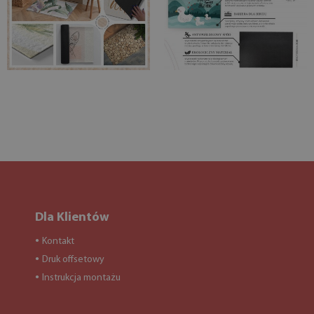
Dla Klientów
Kontakt
●
Druk offsetowy
●
Instrukcja montażu
●