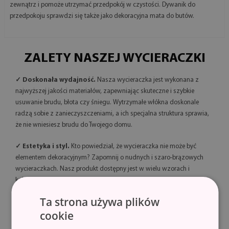
zewnątrz i pomoże utrzymać przedpokój w czystości. Dywanik do
przedpokoju sprawdzi się także jako dekoracyjna mata do butów.
ZALETY NASZEJ WYCIERACZKI
✓ Doskonała wydajność.
Nasza wycieraczka jest wykonana z
najwyższej jakości materiałów, zapewniając skuteczne i szybkie
usuwanie brudu, błota czy śniegu. Wytrzymałe włókna doskonale
radzą sobie z zanieczyszczeniami, a ich specjalna struktura sprawia,
że nie wniesiesz brudu do Twojego domu.
✓ Estetyka i styl.
Kto powiedział, że wycieraczka nie może być
elementem dekoracyjnym? Zapomnij o nudnych i szaro-brązowych
wycieraczkach. Nasz produkt dostępny jest w wielu wzorach i
kolorach, dzięki czemu doskonale wpisuje się w wystrój Twojego
domu. Wybierz tę, która najlepiej pasuje do Twojego stylu!
Ta strona używa plików
cookie
✓ Trwałość i bezpieczeństwo.
Wycieraczki wykonane są z włókna
o dużej gęstości, zapewniającego wysoką trwałość. Dodatkowo