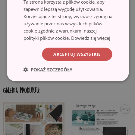
Ta strona korzysta z plików cookie, aby
antypoślizgowy spód pokryty gumą, zapobiega przesuwaniu się
zapewnić lepszą wygodę użytkowania.
wycieraczki i gwarantuje bezpieczeństwo użytkowania. Wycieraczka
Korzystając z tej strony, wyrażasz zgodę na
idealnie nadaje się do różnego rodzaju podłogi, w tym drewnianej i
używanie przez nas wszystkich plików
kafelek. Przed rozłożeniem, upewnij się, że powierzchnia jest gładka,
cookie zgodnie z warunkami naszej
czysta i sucha.
polityki plików cookie.
Dowiedz się więcej
✓ Ekologiczny materiał i druk.
Wycieraczki wykonane są z
ekologicznych materiałów, a motywy nadrukowane są przy użyciu
AKCEPTUJ WSZYSTKIE
techniki sublimacji, co gwarantuje trwałe i wyraziste kolory oraz
możliwość uzyskania pięknych wzorów.
POKAŻ SZCZEGÓŁY
GALERIA PRODUKTU: