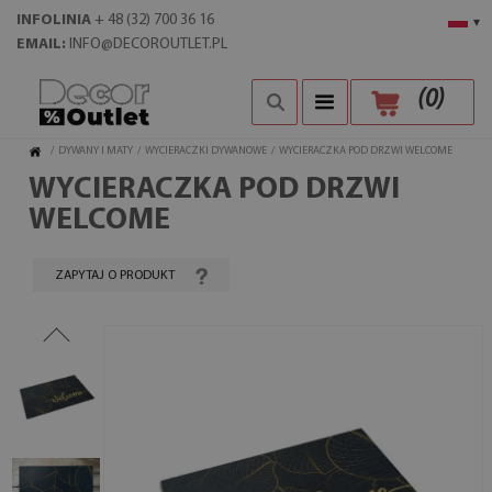
INFOLINIA
+ 48 (32) 700 36 16
▾
EMAIL:
INFO@DECOROUTLET.PL
(
0
)
/
DYWANY I MATY
/
WYCIERACZKI DYWANOWE
/
WYCIERACZKA POD DRZWI WELCOME
WYCIERACZKA POD DRZWI
WELCOME
ZAPYTAJ O PRODUKT