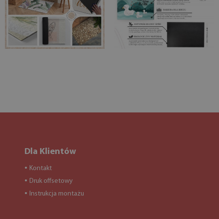
Dla Klientów
Kontakt
●
Druk offsetowy
●
Instrukcja montażu
●