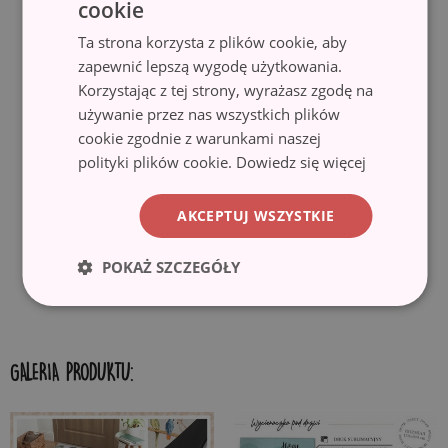
cookie
Ta strona korzysta z plików cookie, aby
✓ Trwałość i bezpieczeństwo.
Wycieraczki wykonane są z włókna
o dużej gęstości, zapewniającego wysoką trwałość. Dodatkowo
zapewnić lepszą wygodę użytkowania.
antypoślizgowy spód pokryty gumą, zapobiega przesuwaniu się
Korzystając z tej strony, wyrażasz zgodę na
wycieraczki i gwarantuje bezpieczeństwo użytkowania. Wycieraczka
używanie przez nas wszystkich plików
idealnie nadaje się do różnego rodzaju podłogi, w tym drewnianej i
cookie zgodnie z warunkami naszej
kafelek. Przed rozłożeniem, upewnij się, że powierzchnia jest gładka,
polityki plików cookie.
Dowiedz się więcej
czysta i sucha.
AKCEPTUJ WSZYSTKIE
✓ Ekologiczny materiał i druk.
Wycieraczki wykonane są z
ekologicznych materiałów, a motywy nadrukowane są przy użyciu
techniki sublimacji, co gwarantuje trwałe i wyraziste kolory oraz
POKAŻ SZCZEGÓŁY
możliwość uzyskania pięknych wzorów.
GALERIA PRODUKTU: