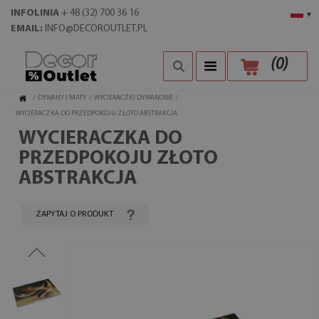
INFOLINIA
+ 48 (32) 700 36 16
▾
EMAIL:
INFO@DECOROUTLET.PL
(
0
)
/
DYWANY I MATY
/
WYCIERACZKI DYWANOWE
/
WYCIERACZKA DO PRZEDPOKOJU ZŁOTO ABSTRAKCJA
WYCIERACZKA DO
PRZEDPOKOJU ZŁOTO
ABSTRAKCJA
ZAPYTAJ O PRODUKT