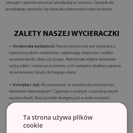
zewnątrz i pomoże utrzymać przedpokój w czystości. Dywanik do
przedpokoju sprawdzi się także jako dekoracyjna mata do butów.
ZALETY NASZEJ WYCIERACZKI
✓ Doskonała wydajność.
Nasza wycieraczka jest wykonana z
najwyższej jakości materiałów, zapewniając skuteczne i szybkie
usuwanie brudu, błota czy śniegu. Wytrzymałe włókna doskonale
radzą sobie z zanieczyszczeniami, a ich specjalna struktura sprawia,
że nie wniesiesz brudu do Twojego domu.
✓ Estetyka i styl.
Kto powiedział, że wycieraczka nie może być
elementem dekoracyjnym? Zapomnij o nudnych i szaro-brązowych
wycieraczkach. Nasz produkt dostępny jest w wielu wzorach i
kolorach, dzięki czemu doskonale wpisuje się w wystrój Twojego
domu. Wybierz tę, która najlepiej pasuje do Twojego stylu!
Ta strona używa plików
cookie
✓ Trwałość i bezpieczeństwo.
Wycieraczki wykonane są z włókna
o dużej gęstości, zapewniającego wysoką trwałość. Dodatkowo