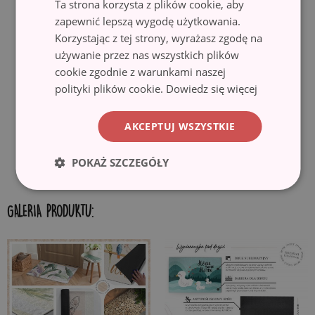
Ta strona korzysta z plików cookie, aby
antypoślizgowy spód pokryty gumą, zapobiega przesuwaniu się
zapewnić lepszą wygodę użytkowania.
wycieraczki i gwarantuje bezpieczeństwo użytkowania. Wycieraczka
Korzystając z tej strony, wyrażasz zgodę na
idealnie nadaje się do różnego rodzaju podłogi, w tym drewnianej i
używanie przez nas wszystkich plików
kafelek. Przed rozłożeniem, upewnij się, że powierzchnia jest gładka,
cookie zgodnie z warunkami naszej
czysta i sucha.
polityki plików cookie.
Dowiedz się więcej
✓ Ekologiczny materiał i druk.
Wycieraczki wykonane są z
ekologicznych materiałów, a motywy nadrukowane są przy użyciu
AKCEPTUJ WSZYSTKIE
techniki sublimacji, co gwarantuje trwałe i wyraziste kolory oraz
możliwość uzyskania pięknych wzorów.
POKAŻ SZCZEGÓŁY
GALERIA PRODUKTU: