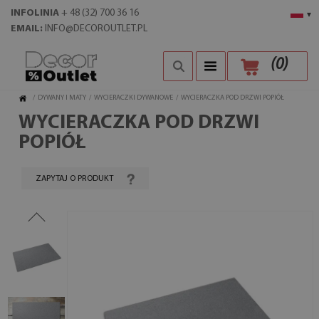
INFOLINIA
+ 48 (32) 700 36 16
▾
EMAIL:
INFO@DECOROUTLET.PL
(
0
)
/
DYWANY I MATY
/
WYCIERACZKI DYWANOWE
/
WYCIERACZKA POD DRZWI POPIÓŁ
WYCIERACZKA POD DRZWI
POPIÓŁ
ZAPYTAJ O PRODUKT