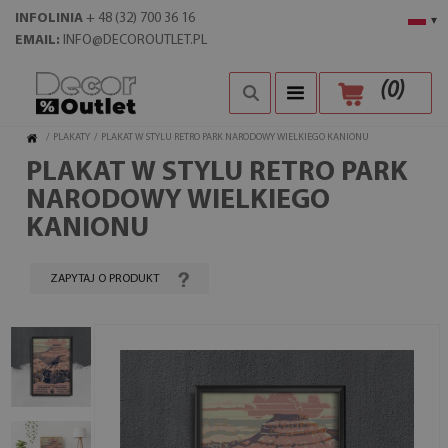
INFOLINIA
+ 48 (32) 700 36 16
▾
EMAIL:
INFO@DECOROUTLET.PL
(
0
)
/
PLAKATY
/
PLAKAT W STYLU RETRO PARK NARODOWY WIELKIEGO KANIONU
PLAKAT W STYLU RETRO PARK
NARODOWY WIELKIEGO
KANIONU
ZAPYTAJ O PRODUKT