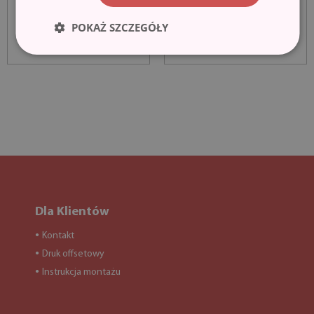
POKAŻ SZCZEGÓŁY
Dla Klientów
Kontakt
●
Druk offsetowy
●
Instrukcja montażu
●