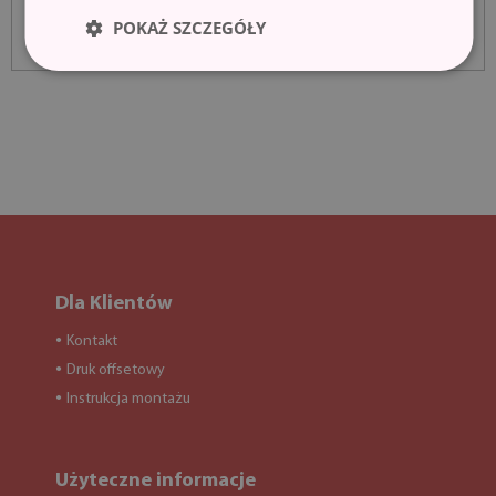
POKAŻ SZCZEGÓŁY
Dla Klientów
Kontakt
●
Druk offsetowy
●
Instrukcja montażu
●
Użyteczne informacje