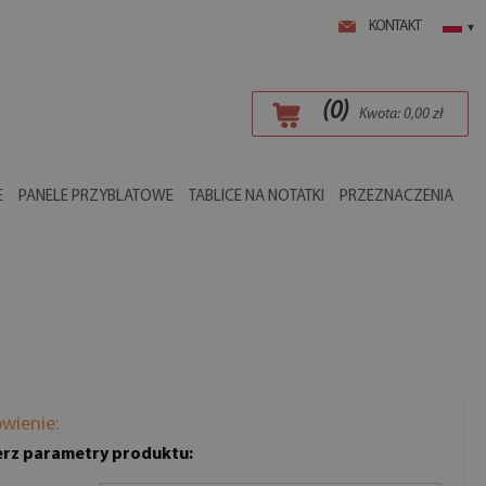
KONTAKT
▾
(
0
)
Kwota:
0,00
zł
E
PANELE PRZYBLATOWE
TABLICE NA NOTATKI
PRZEZNACZENIA
wienie:
rz parametry produktu: