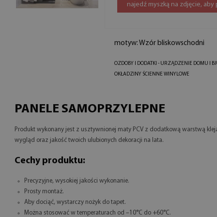
najedź myszką na zdjęcie, aby
motyw: Wzór bliskowschodni
OZDOBY I DODATKI - URZĄDZENIE DOMU I B
OKŁADZINY ŚCIENNE WINYLOWE
PANELE SAMOPRZYLEPNE
Produkt wykonany jest z usztywnionej maty PCV z dodatkową warstwą klejąc
wygląd oraz jakość twoich ulubionych dekoracji na lata.
Cechy produktu:
Precyzyjne, wysokiej jakości wykonanie.
Prosty montaż.
Aby dociąć, wystarczy nożyk do tapet.
Można stosować w temperaturach od –10°C do +60°C.