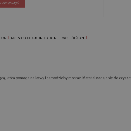
 powiększyć
IURA
AKCESORIA DO KUCHNI I JADALNI
WYSTRÓJ ŚCIAN
ą, która pomaga na łatwy i samodzielny montaż. Materiał nadaje się do czyszcz