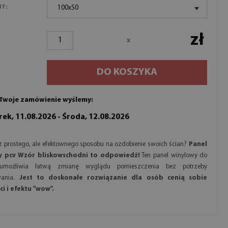
NT:
100x50
zł
x
DO KOSZYKA
Twoje zamówienie wyślemy:
ek, 11.08.2026 - Środa, 12.08.2026
 prostego, ale efektownego sposobu na ozdobienie swoich ścian?
Panel
y pcv Wzór bliskowschodni to odpowiedź!
Ten panel winylowy do
 umożliwia łatwą zmianę wyglądu pomieszczenia bez potrzeby
wania.
Jest to doskonałe rozwiązanie dla osób cenią sobie
ci i efektu "wow".