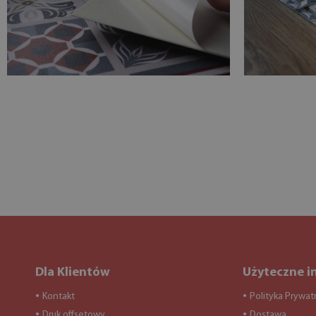
Dla Klientów
Użyteczne i
Kontakt
Polityka Prywat
●
●
Druk offsetowy
Dostawa
●
●