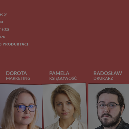
roty
pu
iedzi
ażu
O PRODUKTACH