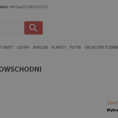
MAIL:
INFO@DECOROUTLET.PL
 I MATY
LUSTRA
NAKLEJKI
PLAKATY
PŁYTKI
OKŁADZINY ŚCIENN
SKOWSCHODNI
Zamó
Wybie