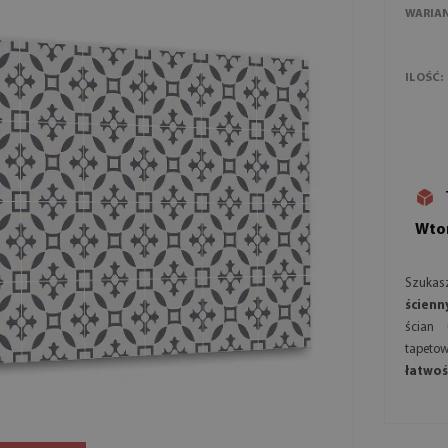
WARIA
ILOŚĆ:
Wtor
Szukasz
ścienn
ścian
tapeto
łatwoś