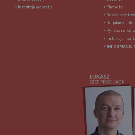
Instrukcja montażu
Płatności
●
●
Reklamacje i zw
●
Regulamin skle
●
Pytania i odpow
●
Instrukcja mont
●
INFORMACJE 
●