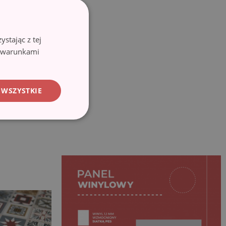
stając z tej
z warunkami
 WSZYSTKIE