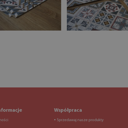
nformacje
Współpraca
ności
Sprzedawaj nasze produkty
●