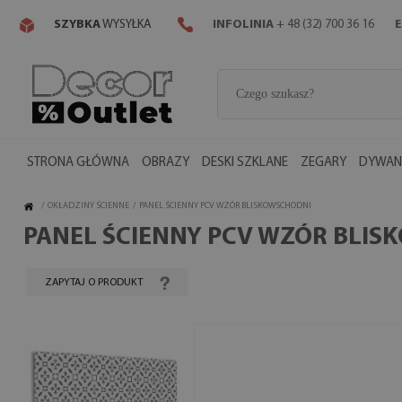
SZYBKA
WYSYŁKA
INFOLINIA
+ 48 (32) 700 36 16
E
STRONA GŁÓWNA
OBRAZY
DESKI SZKLANE
ZEGARY
DYWANY
/
OKŁADZINY ŚCIENNE
/
PANEL ŚCIENNY PCV WZÓR BLISKOWSCHODNI
PANEL ŚCIENNY PCV WZÓR BLI
ZAPYTAJ O PRODUKT