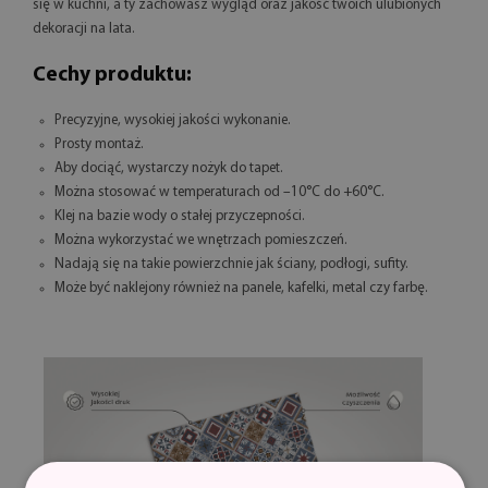
się w kuchni, a ty zachowasz wygląd oraz jakość twoich ulubionych
dekoracji na lata.
Cechy produktu:
Precyzyjne, wysokiej jakości wykonanie.
Prosty montaż.
Aby dociąć, wystarczy nożyk do tapet.
Można stosować w temperaturach od –10°C do +60°C.
Klej na bazie wody o stałej przyczepności.
Można wykorzystać we wnętrzach pomieszczeń.
Nadają się na takie powierzchnie jak ściany, podłogi, sufity.
Może być naklejony również na panele, kafelki, metal czy farbę.