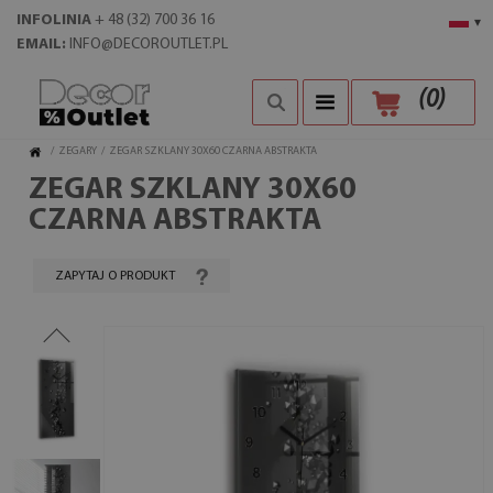
INFOLINIA
+ 48 (32) 700 36 16
▾
EMAIL:
INFO@DECOROUTLET.PL
(
0
)
/
ZEGARY
/
ZEGAR SZKLANY 30X60 CZARNA ABSTRAKTA
ZEGAR SZKLANY 30X60
CZARNA ABSTRAKTA
ZAPYTAJ O PRODUKT