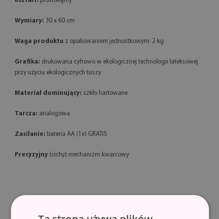
Kształt:
prostokątny
Wymiary:
30 x 60 cm
Waga produktu
z opakowaniem jednostkowym: 2 kg
Grafika:
drukowana cyfrowo w ekologicznej technologii lateksowej
przy użyciu ekologicznych tuszy
Materiał dominujący:
szkło hartowane
Tarcza:
analogowa
Zasilanie:
bateria AA (1x) GRATIS
Precyzyjny
(cichy) mechanizm kwarcowy
Pamiętaj,
że kupujesz zegar szklany z nadrukiem. Motywy takie