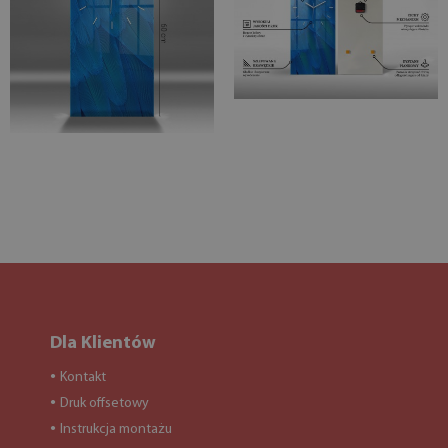
Dla Klientów
Kontakt
●
Druk offsetowy
●
Instrukcja montażu
●