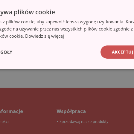
żywa plików cookie
a z plików cookie, aby zapewnić lepszą wygodę użytkowania. Korzy
 zgodę na używanie przez nas wszystkich plików cookie zgodnie 
lików cookie.
Dowiedz się więcej
EGÓŁY
AKCEPTUJ
nformacje
Współpraca
ności
Sprzedawaj nasze produkty
●