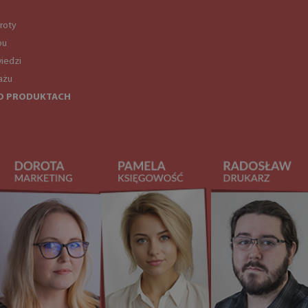
roty
pu
iedzi
ażu
O PRODUKTACH