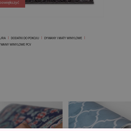
 powiększyć
IURA
DODATKI DO POKOJU
DYWANY I MATY WINYLOWE
YWANY WINYLOWE PCV