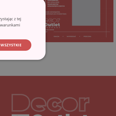
stając z tej
z warunkami
 WSZYSTKIE
Decoroutlet-logo