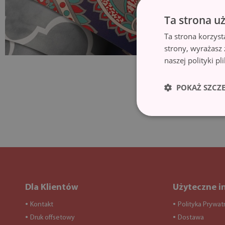
Ta strona u
Ta strona korzyst
strony, wyrażasz
naszej polityki p
POKAŻ SZCZ
Dla Klientów
Użyteczne i
Kontakt
Polityka Prywat
●
●
Druk offsetowy
Dostawa
●
●