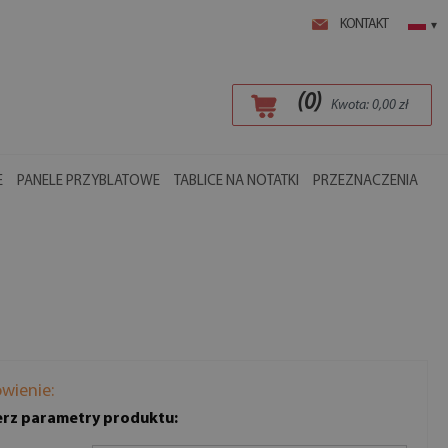
KONTAKT
▾
(
0
)
Kwota:
0,00
zł
E
PANELE PRZYBLATOWE
TABLICE NA NOTATKI
PRZEZNACZENIA
wienie:
rz parametry produktu: