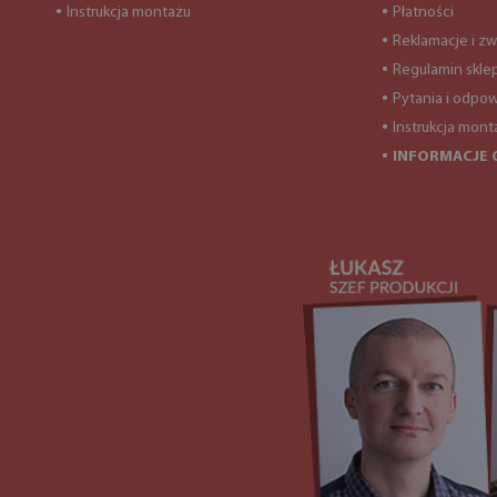
Instrukcja montażu
Płatności
●
●
Reklamacje i zw
●
Regulamin skle
●
Pytania i odpow
●
Instrukcja mont
●
INFORMACJE 
●