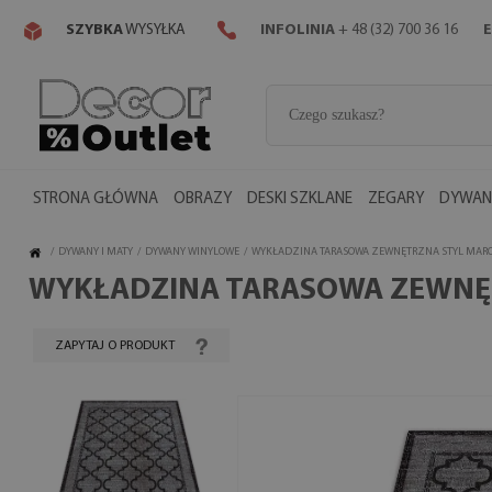
SZYBKA
WYSYŁKA
INFOLINIA
+ 48 (32) 700 36 16
E
STRONA GŁÓWNA
OBRAZY
DESKI SZKLANE
ZEGARY
DYWANY
/
DYWANY I MATY
/
DYWANY WINYLOWE
/
WYKŁADZINA TARASOWA ZEWNĘTRZNA STYL MAR
WYKŁADZINA TARASOWA ZEWNĘ
ZAPYTAJ O PRODUKT