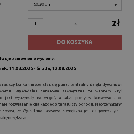
NT:
60x90 cm
zł
x
DO KOSZYKA
Twoje zamówienie wyślemy:
ek, 11.08.2026 - Środa, 12.08.2026
aras czy balkon może stać się punkt centralny dzięki dywanowi
owemu. Wykładzina tarasowa zewnętrzna ze wzorem Styl
o jest
wytrzymały na wilgoć, a także prosty w konserwacji,
to
ałe rozwiązanie dla każdego tarasu czy ogrodu.
Nieprzemakalny
ał sprawi, że Wykładzina tarasowa zewnętrzna jest długowiecznym i
onalnym wyborem.