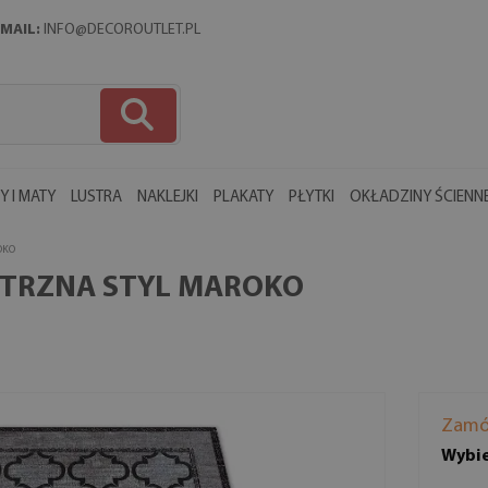
MAIL:
INFO@DECOROUTLET.PL
 I MATY
LUSTRA
NAKLEJKI
PLAKATY
PŁYTKI
OKŁADZINY ŚCIENN
OKO
TRZNA STYL MAROKO
Zamó
Wybie