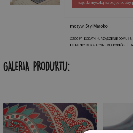
najedź myszką na zdjęcie, aby
motyw: Styl Maroko
OZDOBY I DODATKI - URZĄDZENIE DOMU I B
ELEMENTY DEKORACYJNE DLA PODŁÓG
D
GALERIA PRODUKTU: