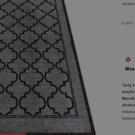
WARIA
ILOŚĆ:
Wtor
Twój t
winyl
Marok
doskon
materi
funkcj