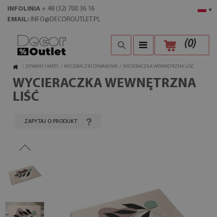
INFOLINIA
+ 48 (32) 700 36 16
▾
EMAIL:
INFO@DECOROUTLET.PL
(
0
)
/
DYWANY I MATY
/
WYCIERACZKI DYWANOWE
/
WYCIERACZKA WEWNĘTRZNA LIŚĆ
WYCIERACZKA WEWNĘTRZNA
LIŚĆ
ZAPYTAJ O PRODUKT