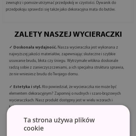
zewnątrz i pomoże utrzymać przedpokój w czystości. Dywanik do
przedpokoju sprawdzi się także jako dekoracyjna mata do butów.
ZALETY NASZEJ WYCIERACZKI
✓ Doskonała wydajność.
Nasza wycieraczka jest wykonana z
najwyższej jakości materiałów, zapewniając skuteczne i szybkie
usuwanie brudu, błota czy śniegu. Wytrzymałe włókna doskonale
radzą sobie z zanieczyszczeniami, a ich specjalna struktura sprawia,
że nie wniesiesz brudu do Twojego domu.
✓ Estetyka i styl.
Kto powiedział, że wycieraczka nie może być
elementem dekoracyjnym? Zapomnij o nudnych i szaro-brązowych
wycieraczkach. Nasz produkt dostępny jest w wielu wzorach i
kolorach, dzięki czemu doskonale wpisuje się w wystrój Twojego
domu. Wybierz tę, która najlepiej pasuje do Twojego stylu!
Ta strona używa plików
cookie
✓ Trwałość i bezpieczeństwo.
Wycieraczki wykonane są z włókna
o dużej gęstości, zapewniającego wysoką trwałość. Dodatkowo