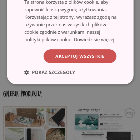
Ta strona korzysta z plików cookie, aby
antypoślizgowy spód pokryty gumą, zapobiega przesuwaniu się
zapewnić lepszą wygodę użytkowania.
wycieraczki i gwarantuje bezpieczeństwo użytkowania. Wycieraczka
Korzystając z tej strony, wyrażasz zgodę na
idealnie nadaje się do różnego rodzaju podłogi, w tym drewnianej i
używanie przez nas wszystkich plików
kafelek. Przed rozłożeniem, upewnij się, że powierzchnia jest gładka,
cookie zgodnie z warunkami naszej
czysta i sucha.
polityki plików cookie.
Dowiedz się więcej
✓ Ekologiczny materiał i druk.
Wycieraczki wykonane są z
ekologicznych materiałów, a motywy nadrukowane są przy użyciu
AKCEPTUJ WSZYSTKIE
techniki sublimacji, co gwarantuje trwałe i wyraziste kolory oraz
możliwość uzyskania pięknych wzorów.
POKAŻ SZCZEGÓŁY
GALERIA PRODUKTU: