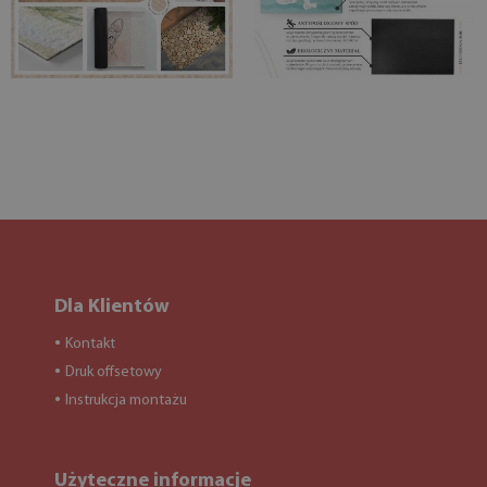
Dla Klientów
Kontakt
●
Druk offsetowy
●
Instrukcja montażu
●
Użyteczne informacje