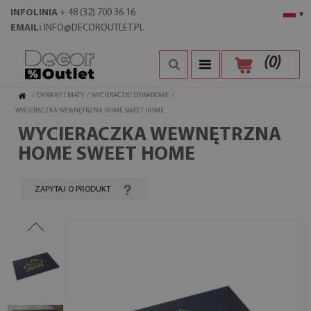
INFOLINIA
+ 48 (32) 700 36 16
▾
EMAIL:
INFO@DECOROUTLET.PL
(
0
)
/
DYWANY I MATY
/
WYCIERACZKI DYWANOWE
/
WYCIERACZKA WEWNĘTRZNA HOME SWEET HOME
WYCIERACZKA WEWNĘTRZNA
HOME SWEET HOME
ZAPYTAJ O PRODUKT