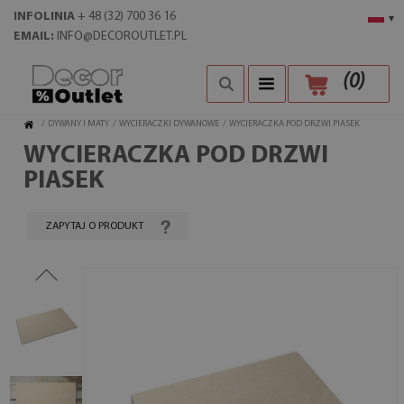
INFOLINIA
+ 48 (32) 700 36 16
▾
EMAIL:
INFO@DECOROUTLET.PL
(
0
)
/
DYWANY I MATY
/
WYCIERACZKI DYWANOWE
/
WYCIERACZKA POD DRZWI PIASEK
WYCIERACZKA POD DRZWI
PIASEK
ZAPYTAJ O PRODUKT