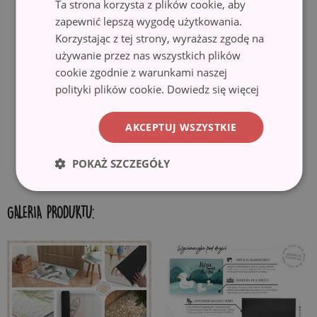
Ta strona korzysta z plików cookie, aby
antypoślizgowy spód pokryty gumą, zapobiega przesuwaniu się
zapewnić lepszą wygodę użytkowania.
wycieraczki i gwarantuje bezpieczeństwo użytkowania. Wycieraczka
Korzystając z tej strony, wyrażasz zgodę na
idealnie nadaje się do różnego rodzaju podłogi, w tym drewnianej i
używanie przez nas wszystkich plików
kafelek. Przed rozłożeniem, upewnij się, że powierzchnia jest gładka,
cookie zgodnie z warunkami naszej
czysta i sucha.
polityki plików cookie.
Dowiedz się więcej
✓ Ekologiczny materiał i druk.
Wycieraczki wykonane są z
ekologicznych materiałów, a motywy nadrukowane są przy użyciu
AKCEPTUJ WSZYSTKIE
techniki sublimacji, co gwarantuje trwałe i wyraziste kolory oraz
możliwość uzyskania pięknych wzorów.
POKAŻ SZCZEGÓŁY
GALERIA PRODUKTU: