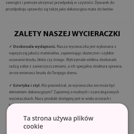
zewnątrz i pomoże utrzymać przedpokój w czystości. Dywanik do
przedpokoju sprawdzi się także jako dekoracyjna mata do butów.
ZALETY NASZEJ WYCIERACZKI
✓ Doskonała wydajność.
Nasza wycieraczka jest wykonana z
najwyższej jakości materiałów, zapewniając skuteczne i szybkie
usuwanie brudu, błota czy śniegu. Wytrzymałe włókna doskonale
radzą sobie z zanieczyszczeniami, a ich specjalna struktura sprawia,
że nie wniesiesz brudu do Twojego domu.
✓ Estetyka i styl.
Kto powiedział, że wycieraczka nie może być
elementem dekoracyjnym? Zapomnij o nudnych i szaro-brązowych
wycieraczkach. Nasz produkt dostępny jest w wielu wzorach i
kolorach, dzięki czemu doskonale wpisuje się w wystrój Twojego
domu. Wybierz tę, która najlepiej pasuje do Twojego stylu!
Ta strona używa plików
cookie
✓ Trwałość i bezpieczeństwo.
Wycieraczki wykonane są z włókna
o dużej gęstości, zapewniającego wysoką trwałość. Dodatkowo