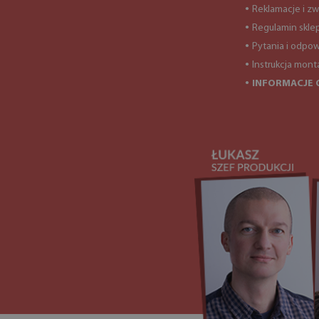
Reklamacje i zw
●
Regulamin skle
●
Pytania i odpow
●
Instrukcja mont
●
INFORMACJE 
●