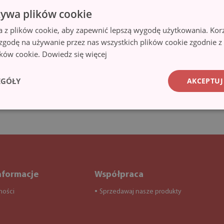
żywa plików cookie
a z plików cookie, aby zapewnić lepszą wygodę użytkowania. Korzy
 zgodę na używanie przez nas wszystkich plików cookie zgodnie 
lików cookie.
Dowiedz się więcej
EGÓŁY
AKCEPTUJ
nformacje
Współpraca
ności
Sprzedawaj nasze produkty
●