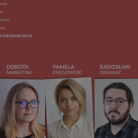
roty
pu
iedzi
ażu
O PRODUKTACH