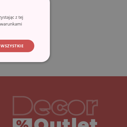
stając z tej
z warunkami
 WSZYSTKIE
Decoroutlet-logo