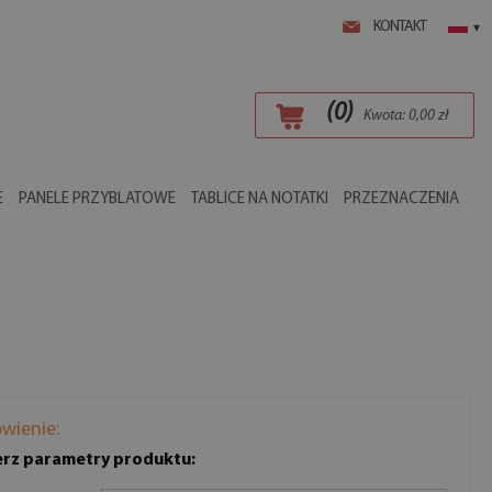
KONTAKT
▾
(
0
)
Kwota:
0,00
zł
E
PANELE PRZYBLATOWE
TABLICE NA NOTATKI
PRZEZNACZENIA
wienie:
rz parametry produktu: