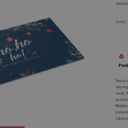
WARIA
ILOŚĆ:
Poni
Nasza 
aby wyp
świąt. 
ją na k
Miękkie
pomoże 
także j