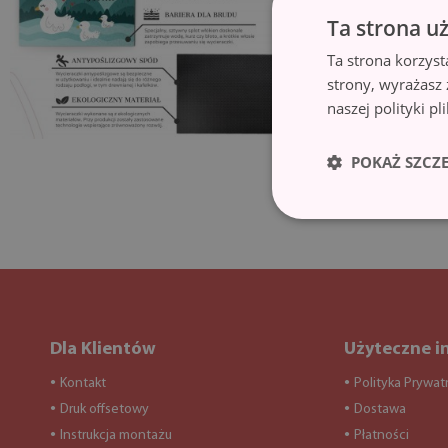
Ta strona u
Ta strona korzyst
strony, wyrażasz
naszej polityki p
POKAŻ SZCZ
Dla Klientów
Użyteczne i
Kontakt
Polityka Prywat
●
●
Druk offsetowy
Dostawa
●
●
Instrukcja montażu
Płatności
●
●