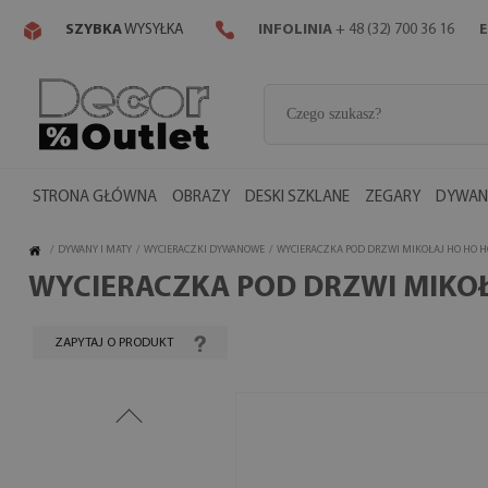
SZYBKA
WYSYŁKA
INFOLINIA
+ 48 (32) 700 36 16
E
STRONA GŁÓWNA
OBRAZY
DESKI SZKLANE
ZEGARY
DYWANY
/
DYWANY I MATY
/
WYCIERACZKI DYWANOWE
/
WYCIERACZKA POD DRZWI MIKOŁAJ HO HO H
WYCIERACZKA POD DRZWI MIKOŁ
ZAPYTAJ O PRODUKT