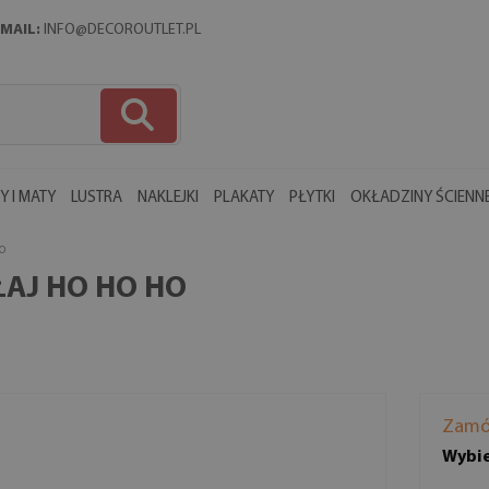
MAIL:
INFO@DECOROUTLET.PL
 I MATY
LUSTRA
NAKLEJKI
PLAKATY
PŁYTKI
OKŁADZINY ŚCIENN
O
AJ HO HO HO
Zamó
Wybie