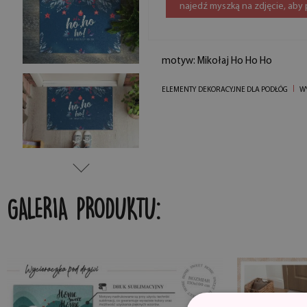
najedź myszką na zdjęcie, aby
motyw: Mikołaj Ho Ho Ho
ELEMENTY DEKORACYJNE DLA PODŁÓG
W
GALERIA PRODUKTU: