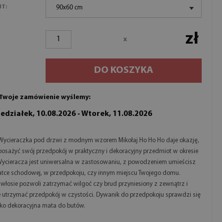
NT:
90x60 cm
zł
x
DO KOSZYKA
Twoje zamówienie wyślemy:
edziałek, 10.08.2026 - Wtorek, 11.08.2026
Wycieraczka pod drzwi z modnym wzorem Mikołaj Ho Ho Ho daje okazję,
osażyć swój przedpokój w praktyczny i dekoracyjny przedmiot w okresie
Wycieracza jest uniwersalna w zastosowaniu, z powodzeniem umieścisz
latce schodowej, w przedpokoju, czy innym miejscu Twojego domu.
 włosie pozwoli zatrzymać wilgoć czy brud przyniesiony z zewnątrz i
utrzymać przedpokój w czystości. Dywanik do przedpokoju sprawdzi się
ako dekoracyjna mata do butów.