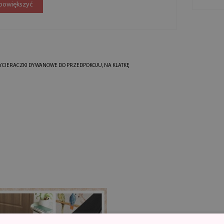
 powiększyć
YCIERACZKI DYWANOWE DO PRZEDPOKOJU, NA KLATKĘ