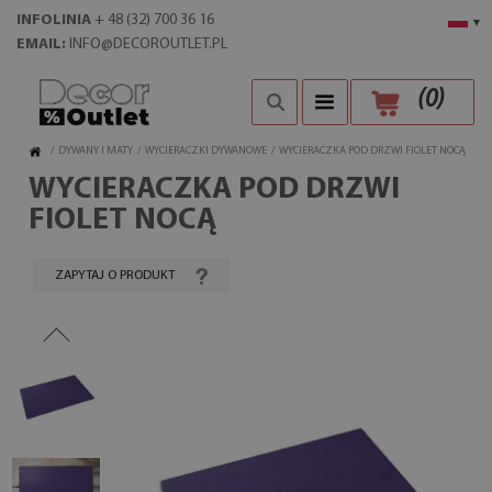
INFOLINIA
+ 48 (32) 700 36 16
▾
EMAIL:
INFO@DECOROUTLET.PL
(
0
)
/
DYWANY I MATY
/
WYCIERACZKI DYWANOWE
/
WYCIERACZKA POD DRZWI FIOLET NOCĄ
WYCIERACZKA POD DRZWI
FIOLET NOCĄ
ZAPYTAJ O PRODUKT