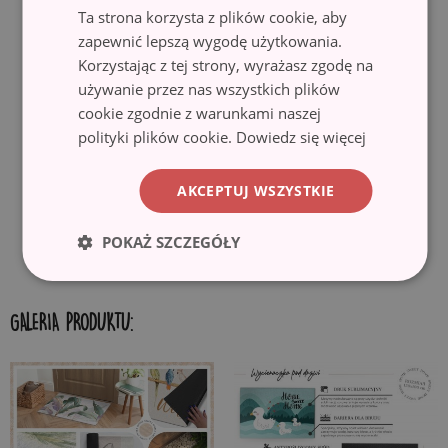
o dużej gęstości, zapewniającego wysoką trwałość. Dodatkowo
Ta strona korzysta z plików cookie, aby
antypoślizgowy spód pokryty gumą, zapobiega przesuwaniu się
zapewnić lepszą wygodę użytkowania.
wycieraczki i gwarantuje bezpieczeństwo użytkowania. Wycieraczka
Korzystając z tej strony, wyrażasz zgodę na
idealnie nadaje się do różnego rodzaju podłogi, w tym drewnianej i
używanie przez nas wszystkich plików
kafelek. Przed rozłożeniem, upewnij się, że powierzchnia jest gładka,
cookie zgodnie z warunkami naszej
czysta i sucha.
polityki plików cookie.
Dowiedz się więcej
✓ Ekologiczny materiał i druk.
Wycieraczki wykonane są z
ekologicznych materiałów, a motywy nadrukowane są przy użyciu
AKCEPTUJ WSZYSTKIE
techniki sublimacji, co gwarantuje trwałe i wyraziste kolory oraz
możliwość uzyskania pięknych wzorów.
POKAŻ SZCZEGÓŁY
GALERIA PRODUKTU: