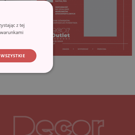
stając z tej
z warunkami
 WSZYSTKIE
Decoroutlet-logo