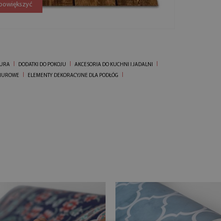
 powiększyć
IURA
DODATKI DO POKOJU
AKCESORIA DO KUCHNI I JADALNI
BIUROWE
ELEMENTY DEKORACYJNE DLA PODŁÓG