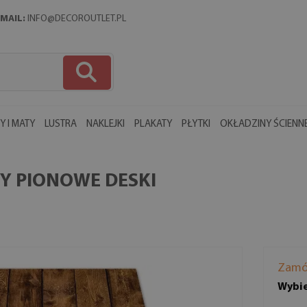
MAIL:
INFO@DECOROUTLET.PL
 I MATY
LUSTRA
NAKLEJKI
PLAKATY
PŁYTKI
OKŁADZINY ŚCIENN
 PIONOWE DESKI
Zamó
Wybie