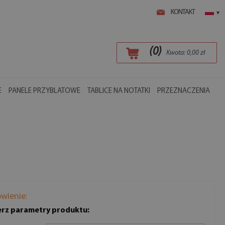
KONTAKT
▾
(
0
)
Kwota:
0,00
zł
E
PANELE PRZYBLATOWE
TABLICE NA NOTATKI
PRZEZNACZENIA
wienie:
rz parametry produktu: