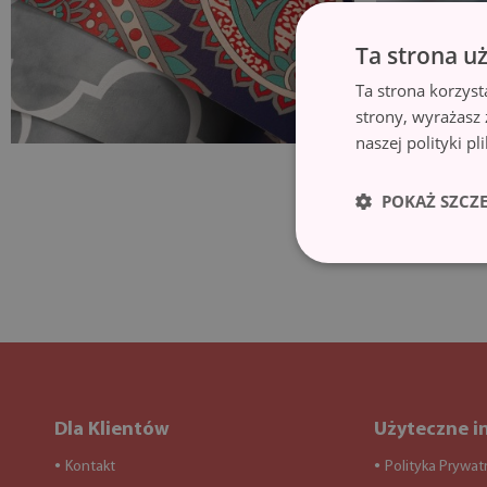
Ta strona u
Ta strona korzyst
strony, wyrażasz
naszej polityki p
POKAŻ SZCZ
Dla Klientów
Użyteczne i
Kontakt
Polityka Prywat
●
●