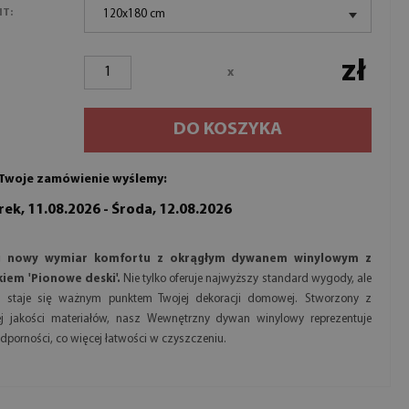
NT:
120x180 cm
zł
x
DO KOSZYKA
Twoje zamówienie wyślemy:
ek, 11.08.2026 - Środa, 12.08.2026
j nowy wymiar komfortu z okrągłym dywanem winylowym z
iem 'Pionowe deski'.
Nie tylko oferuje najwyższy standard wygody, ale
ż staje się ważnym punktem Twojej dekoracji domowej. Stworzony z
ej jakości materiałów, nasz Wewnętrzny dywan winylowy reprezentuje
odporności, co więcej łatwości w czyszczeniu.