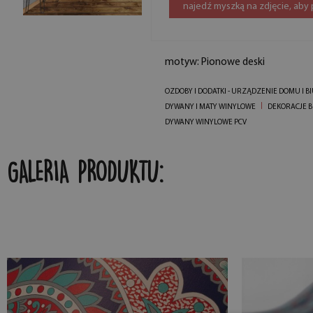
najedź myszką na zdjęcie, aby
motyw: Pionowe deski
OZDOBY I DODATKI - URZĄDZENIE DOMU I B
DYWANY I MATY WINYLOWE
DEKORACJE 
DYWANY WINYLOWE PCV
GALERIA PRODUKTU: