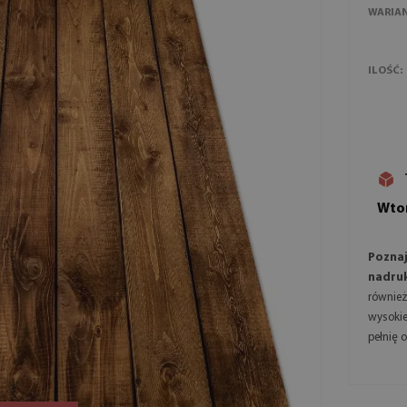
WARIA
ILOŚĆ:
Wtor
Pozna
nadruk
równie
wysoki
pełnię 