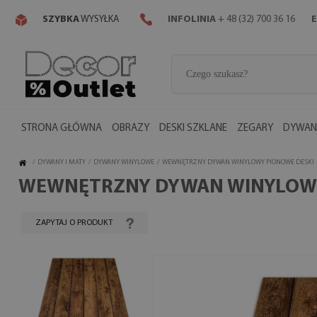
SZYBKA
WYSYŁKA
INFOLINIA
+ 48 (32) 700 36 16
E
STRONA GŁÓWNA
OBRAZY
DESKI SZKLANE
ZEGARY
DYWANY
/
DYWANY I MATY
/
DYWANY WINYLOWE
/
WEWNĘTRZNY DYWAN WINYLOWY PIONOWE DESKI
WEWNĘTRZNY DYWAN WINYLOWY
ZAPYTAJ O PRODUKT