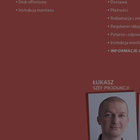
Druk offsetowy
Dostawa
●
●
Instrukcja montażu
Płatności
●
●
Reklamacje i zw
●
Regulamin skle
●
Pytania i odpow
●
Instrukcja mont
●
INFORMACJE 
●