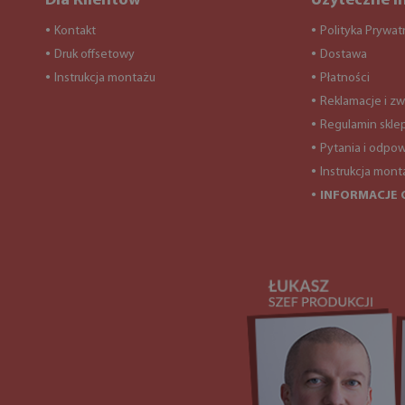
Dla Klientów
Użyteczne i
Kontakt
Polityka Prywat
●
●
Druk offsetowy
Dostawa
●
●
Instrukcja montażu
Płatności
●
●
Reklamacje i zw
●
Regulamin skle
●
Pytania i odpow
●
Instrukcja mont
●
INFORMACJE 
●