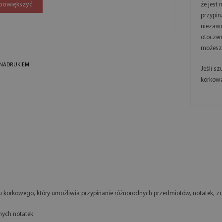
 powiększyć
że jest
przypin
niezaw
otoczen
możesz 
 NADRUKIEM
Jeśli s
korkowa
u korkowego, który umożliwia przypinanie różnorodnych przedmiotów, notatek, 
nych notatek.