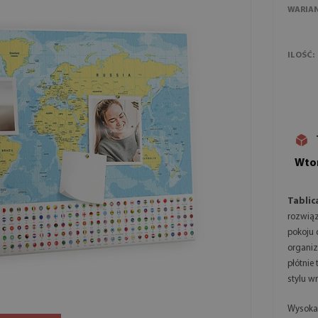
WARIA
ILOŚĆ:
Wtor
Tablic
rozwiąz
pokoju 
organiz
płótnie
stylu w
Wysoka 