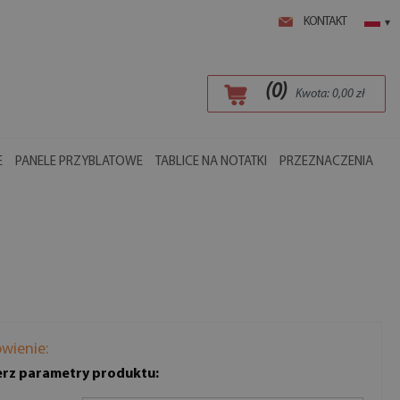
KONTAKT
▾
(
0
)
Kwota:
0,00
zł
E
PANELE PRZYBLATOWE
TABLICE NA NOTATKI
PRZEZNACZENIA
wienie:
rz parametry produktu: