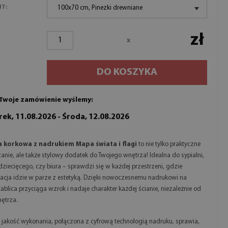
NT:
100x70 cm, Pinezki drewniane
zł
x
DO KOSZYKA
Twoje zamówienie wyślemy:
ek, 11.08.2026 - Środa, 12.08.2026
a korkowa z nadrukiem Mapa świata i flagi
to nie tylko praktyczne
anie, ale także stylowy dodatek do Twojego wnętrza! Idealna do sypialni,
dziecięcego, czy biura – sprawdzi się w każdej przestrzeni, gdzie
acja idzie w parze z estetyką. Dzięki nowoczesnemu nadrukowi na
 tablica przyciąga wzrok i nadaje charakter każdej ścianie, niezależnie od
nętrza.
jakość wykonania, połączona z cyfrową technologią nadruku, sprawia,