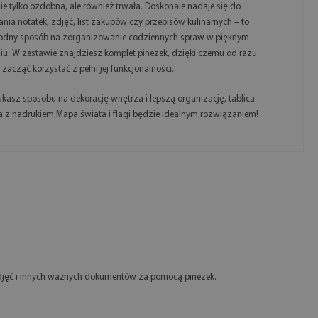
 nie tylko ozdobna, ale również trwała. Doskonale nadaje się do
ania notatek, zdjęć, list zakupów czy przepisów kulinarnych – to
odny sposób na zorganizowanie codziennych spraw w pięknym
iu. W zestawie znajdziesz komplet pinezek, dzięki czemu od razu
zacząć korzystać z pełni jej funkcjonalności.
zukasz sposobu na dekorację wnętrza i lepszą organizację, tablica
 z nadrukiem Mapa świata i flagi będzie idealnym rozwiązaniem!
zdjęć i innych ważnych dokumentów za pomocą pinezek.