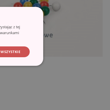
stając z tej
z warunkami
 WSZYSTKIE