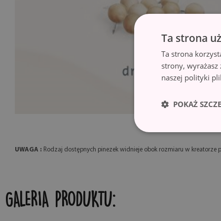
Ta strona u
Ta strona korzyst
strony, wyrażasz
naszej polityki p
POKAŻ SZCZ
UWAGA :
Rodzaj dostępnych pinezek widnieje obok rozmiaru w kreatorze 
GALERIA PRODUKTU: