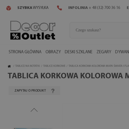
SZYBKA
WYSYŁKA
INFOLINIA
+ 48 (32) 700 36 16
E
STRONA GŁÓWNA
OBRAZY
DESKI SZKLANE
ZEGARY
DYWANY
/
TABLICE NA NOTATKI
/
TABLICE KORKOWE
/
TABLICA KORKOWA KOLOROWA MAPA ŚWIATA I FLA
TABLICA KORKOWA KOLOROWA MA
ZAPYTAJ O PRODUKT