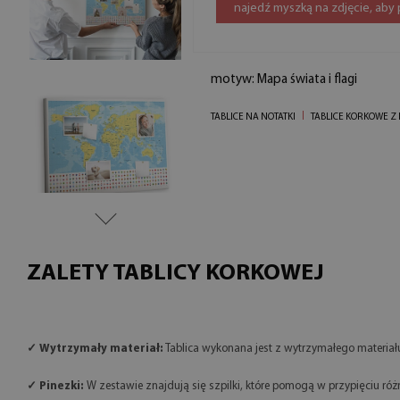
najedź myszką na zdjęcie, aby
motyw: Mapa świata i flagi
TABLICE NA NOTATKI
TABLICE KORKOWE Z
ZALETY TABLICY KORKOWEJ
✓ Wytrzymały materiał:
Tablica wykonana jest z wytrzymałego materiał
✓ Pinezki:
W zestawie znajdują się szpilki, które pomogą w przypięciu róż