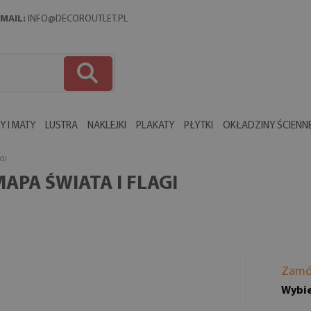
MAIL:
INFO@DECOROUTLET.PL
 I MATY
LUSTRA
NAKLEJKI
PLAKATY
PŁYTKI
OKŁADZINY ŚCIENN
GI
PA ŚWIATA I FLAGI
Zamó
Wybie