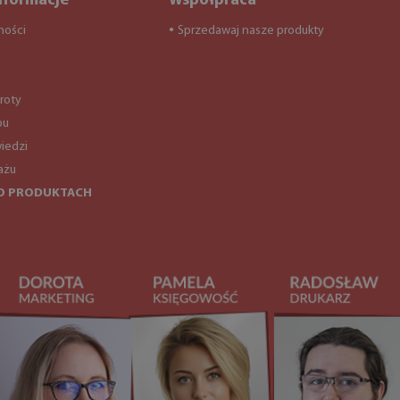
nformacje
Współpraca
ności
Sprzedawaj nasze produkty
●
roty
pu
iedzi
ażu
O PRODUKTACH