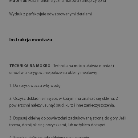
Materiał:
Folia monomeryczna matowa samoprzylepna
Wydruk z perfekcyjnie odwzorowanymi detalami
Instrukcja montażu
TECHNIKA NA MOKRO
- Technika na mokro ułatwia montaż i
umożliwia korygowanie położenia okleiny meblowej.
1. Do spryskiwacza wlej wodę
2. Oczyść dokładnie miejsce, w którym ma znaleźć się okleina. Z
powierzchni należy usunąć brud, kurz i inne zanieczyszczenia.
3. Dopasuj okleinę do powierzchni zadrukowaną stroną do góry. Jeśli
trzeba, dotnij okleinę nożyczkami, lub nożykiem do tapet.