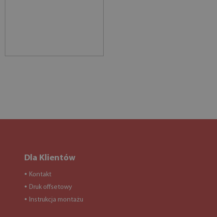
Dla Klientów
Kontakt
●
Druk offsetowy
●
Instrukcja montażu
●