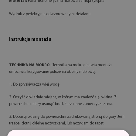
Materiał:
Folia monomeryczna matowa samoprzylepna
Wydruk z perfekcyjnie odwzorowanymi detalami
Instrukcja montażu
TECHNIKA NA MOKRO
- Technika na mokro ułatwia montaż i
umożliwia korygowanie położenia okleiny meblowej.
1. Do spryskiwacza wlej wodę
2. Oczyść dokładnie miejsce, w którym ma znaleźć się okleina. Z
powierzchni należy usunąć brud, kurz i inne zanieczyszczenia.
3. Dopasuj okleinę do powierzchni zadrukowaną stroną do góry. Jeśli
trzeba, dotnij okleinę nożyczkami, lub nożykiem do tapet.