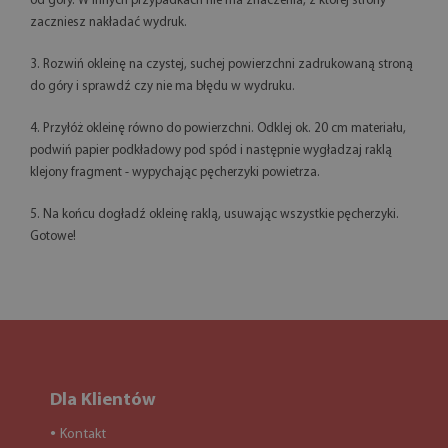
od góry. W innych przypadkach nie ma znaczenia, z której strony
zaczniesz nakładać wydruk.
3. Rozwiń okleinę na czystej, suchej powierzchni zadrukowaną stroną
do góry i sprawdź czy nie ma błędu w wydruku.
4. Przyłóż okleinę równo do powierzchni. Odklej ok. 20 cm materiału,
podwiń papier podkładowy pod spód i następnie wygładzaj raklą
klejony fragment - wypychając pęcherzyki powietrza.
5. Na końcu dogładź okleinę raklą, usuwając wszystkie pęcherzyki.
Gotowe!
Dla Klientów
Kontakt
●