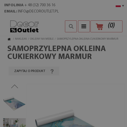
INFOLINIA
+ 48 (32) 700 36 16
▾
EMAIL:
INFO@DECOROUTLET.PL
(
0
)
/
NAKLEJKI
/
OKLEINY NA MEBLE
/
SAMOPRZYLEPNA OKLEINA CUKIERKOWY MARMUR
SAMOPRZYLEPNA OKLEINA
CUKIERKOWY MARMUR
ZAPYTAJ O PRODUKT