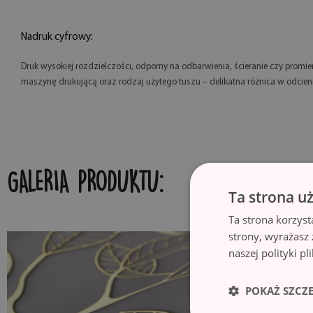
Nadruk cyfrowy:
Druk wysokiej rozdzielczości, odporny na odbarwienia, ścieranie czy promi
maszynę drukującą oraz rodzaj użytego tuszu – delikatna różnica w odcien
GALERIA PRODUKTU:
Ta strona u
Ta strona korzyst
strony, wyrażasz
naszej polityki p
POKAŻ SZCZ