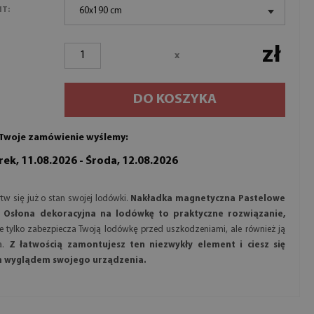
NT:
60x190 cm
zł
x
DO KOSZYKA
Twoje zamówienie wyślemy:
ek, 11.08.2026 - Środa, 12.08.2026
tw się już o stan swojej lodówki.
Nakładka magnetyczna Pastelowe
y Osłona dekoracyjna na lodówkę to praktyczne rozwiązanie,
ie tylko zabezpiecza Twoją lodówkę przed uszkodzeniami, ale również ją
a.
Z łatwością zamontujesz ten niezwykły element i ciesz się
 wyglądem swojego urządzenia.