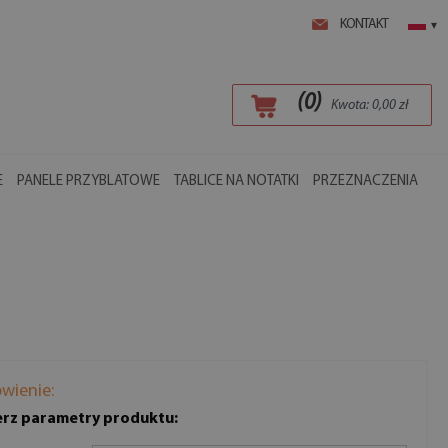
KONTAKT
▾
(
0
)
Kwota:
0,00
zł
E
PANELE PRZYBLATOWE
TABLICE NA NOTATKI
PRZEZNACZENIA
wienie:
rz parametry produktu: