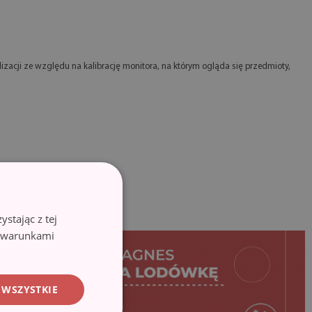
izacji ze względu na kalibrację monitora, na którym ogląda się przedmioty,
stając z tej
z warunkami
 WSZYSTKIE