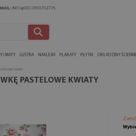
MAIL:
INFO@DECOROUTLET.PL
 I MATY
LUSTRA
NAKLEJKI
PLAKATY
PŁYTKI
OKŁADZINY ŚCIENN
ASTELOWE KWIATY
ÓWKĘ PASTELOWE KWIATY
Zamó
Wybie