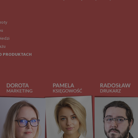
roty
pu
iedzi
ażu
O PRODUKTACH