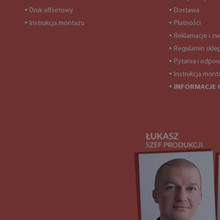
Druk offsetowy
Dostawa
●
●
Instrukcja montażu
Płatności
●
●
Reklamacje i zw
●
Regulamin skle
●
Pytania i odpow
●
Instrukcja mont
●
INFORMACJE 
●