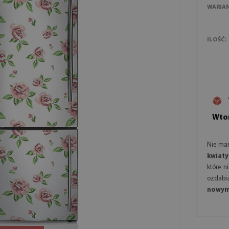
WARIA
ILOŚĆ:
Wtor
Nie mar
kwiat
które n
ozdabi
nowym