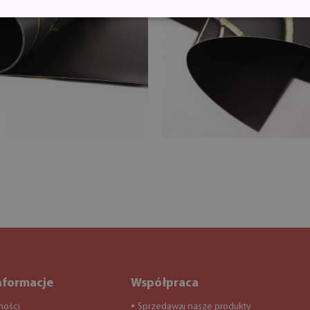
nformacje
Współpraca
ności
Sprzedawaj nasze produkty
●