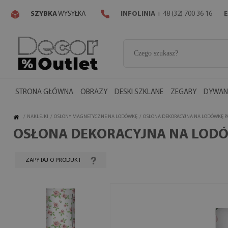
SZYBKA
WYSYŁKA
INFOLINIA
+ 48 (32) 700 36 16
E
STRONA GŁÓWNA
OBRAZY
DESKI SZKLANE
ZEGARY
DYWANY
/
NAKLEJKI
/
OSŁONY MAGNETYCZNE NA LODÓWKĘ
/
OSŁONA DEKORACYJNA NA LODÓWKĘ P
OSŁONA DEKORACYJNA NA LOD
ZAPYTAJ O PRODUKT