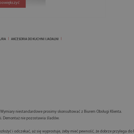
 powiększyć
IURA
AKCESORIA DO KUCHNI I JADALNI
. Wymiary niestandardowe prosimy skonsultować z Biurem Obsługi Klienta.
i. Demontaż nie pozostawia śladów.
złożyć i odczekać, aż się wyprostuje, żeby mieć pewność, że dobrze przylega do 