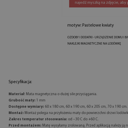
najedź myszką na zdjęcie, aby
motyw: Pastelowe kwiaty
OZDOBY I DODATKI - URZĄDZENIE DOMU I B
NAKLEJKI MAGNETYCZNE NA LODÓWKĘ
Specyfikacja:
Materiał
: Mata magnetyczna o dużej sile przyciągania.
Grubość maty:
1 mm
Dostępne wymiary:
60 x 180 cm, 60 x 190 cm, 60 x 205 cm, 70 x 190 cm
Montaż:
Montaż polega na przyłożeniu maty do powierzchni drzwi lodówk
Zakres temperatur stosowania:
od –30 C do +60 C.
Przed montażem:
Matę wysyłamy zrolowaną. Przed aplikacją należy ją ro