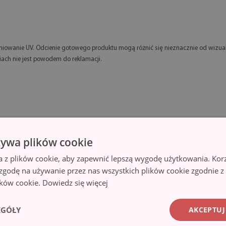
eniowanie UV. Odcienie gotowego produktu mogą różnić się nieznacznie od wizual
iach nie jest powodem do reklamacji.
żywa plików cookie
a z plików cookie, aby zapewnić lepszą wygodę użytkowania. Korzy
 zgodę na używanie przez nas wszystkich plików cookie zgodnie 
lików cookie.
Dowiedz się więcej
EGÓŁY
AKCEPTUJ