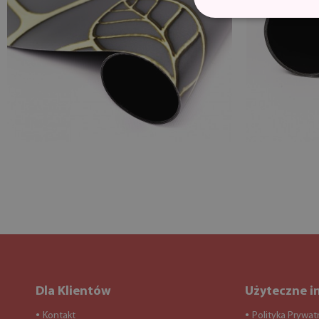
Dla Klientów
Użyteczne i
Kontakt
Polityka Prywat
●
●