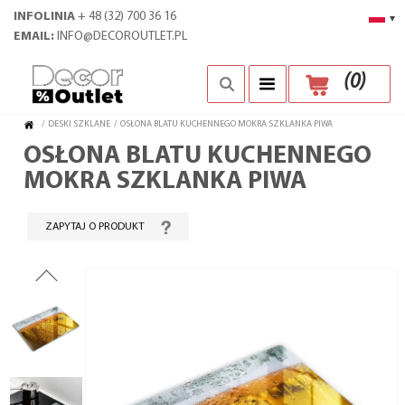
INFOLINIA
+ 48 (32) 700 36 16
▾
EMAIL:
INFO@DECOROUTLET.PL
(
0
)
/
DESKI SZKLANE
/
OSŁONA BLATU KUCHENNEGO MOKRA SZKLANKA PIWA
OSŁONA BLATU KUCHENNEGO
MOKRA SZKLANKA PIWA
ZAPYTAJ O PRODUKT