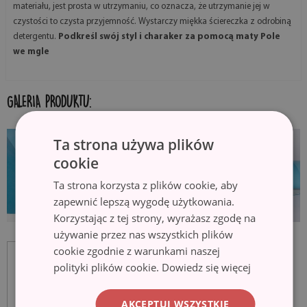
materiału, jest prosta w utrzymaniu, co oznacza, że utrzymanie jej w
czystości to czysta przyjemność. Wystarczy miękka ściereczka z odrobiną
detergentu.
Podkreśl swój styl i charaker za pomocą maty Pole
we mgle
GALERIA PRODUKTU:
Ta strona używa plików
cookie
Ta strona korzysta z plików cookie, aby
zapewnić lepszą wygodę użytkowania.
Korzystając z tej strony, wyrażasz zgodę na
używanie przez nas wszystkich plików
cookie zgodnie z warunkami naszej
polityki plików cookie.
Dowiedz się więcej
AKCEPTUJ WSZYSTKIE