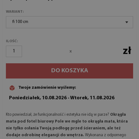
WARIANT:
fi 100 cm
ILOŚĆ:
zł
x
DO KOSZYKA
Twoje zamówienie wyślemy:
Poniedziałek, 10.08.2026 - Wtorek, 11.08.2026
Kto powiedział, że funkcjonalność i estetyka nie idą w parze?
Okrągła
mata pod fotel biurowy Pole we mgle to okrągła mata, która
nie tylko osłania Twoją podłogę przed ścieraniem, ale też
dodaje odrobinę elegancji do wnętrza.
Wykonana z odpornego