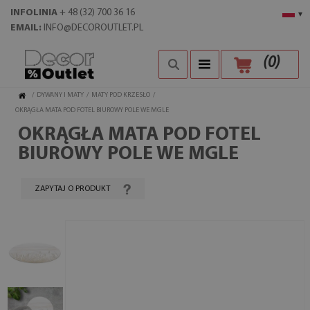
INFOLINIA
+ 48 (32) 700 36 16
▾
EMAIL:
INFO@DECOROUTLET.PL
(
0
)
/
DYWANY I MATY
/
MATY POD KRZESŁO
/
OKRĄGŁA MATA POD FOTEL BIUROWY POLE WE MGLE
OKRĄGŁA MATA POD FOTEL
BIUROWY POLE WE MGLE
ZAPYTAJ O PRODUKT