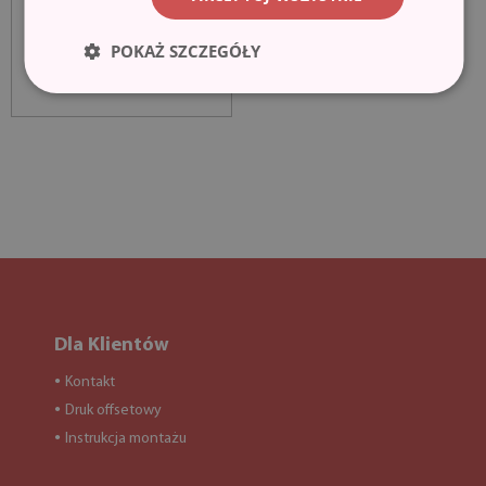
POKAŻ SZCZEGÓŁY
Dla Klientów
Kontakt
●
Druk offsetowy
●
Instrukcja montażu
●