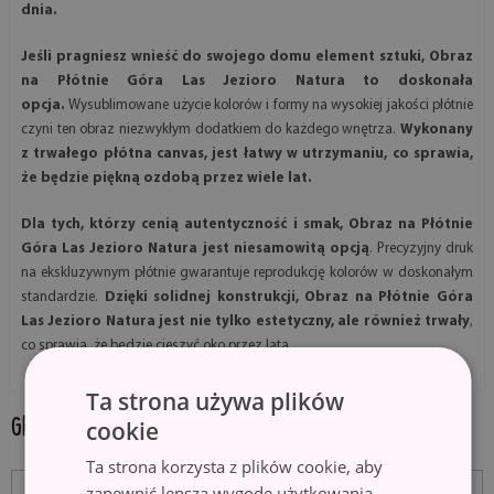
dnia.
Jeśli pragniesz wnieść do swojego domu element sztuki, Obraz
na Płótnie Góra Las Jezioro Natura to doskonała
opcja.
Wysublimowane użycie kolorów i formy na wysokiej jakości płótnie
czyni ten obraz niezwykłym dodatkiem do każdego wnętrza.
Wykonany
z trwałego płótna canvas, jest łatwy w utrzymaniu, co sprawia,
że będzie piękną ozdobą przez wiele lat.
Dla tych, którzy cenią autentyczność i smak, Obraz na Płótnie
Góra Las Jezioro Natura jest niesamowitą opcją
. Precyzyjny druk
na ekskluzywnym płótnie gwarantuje reprodukcję kolorów w doskonałym
standardzie.
Dzięki solidnej konstrukcji, Obraz na Płótnie Góra
Las Jezioro Natura jest nie tylko estetyczny, ale również trwały
,
co sprawia, że będzie cieszyć oko przez lata.
Ta strona używa plików
GALERIA PRODUKTU:
cookie
Ta strona korzysta z plików cookie, aby
zapewnić lepszą wygodę użytkowania.