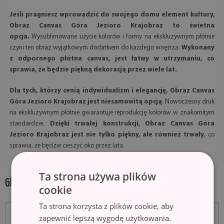
Jeśli pragniesz wprowadzić do swojego domu element kultury,
Obraz Canvas Góra Jezioro Krajobraz to świetna
opcja.
Wysublimowane użycie kolorów i formy na ekskluzywnym płótnie
czyni ten obraz wyjątkowym dodatkiem do każdego wnętrza.
Wykonany
z odpornego płótna canvas, jest łatwy w utrzymaniu, co
sprawia, że będzie piękną dekoracją przez wiele lat.
Dla tych, którzy cenią indywidualizm i elegancję, Obraz Canvas
Góra Jezioro Krajobraz jest niesamowitą opcją
. Nowoczesny druk
na ekskluzywnym płótnie gwarantuje reprodukcję kolorów w znakomitym
standardzie.
Dzięki trwałej konstrukcji, Obraz Canvas Góra
Jezioro Krajobraz jest nie tylko piękny, ale również trwały
, co
sprawia, że będzie cieszyć oko przez lata.
Ta strona używa plików
GALERIA PRODUKTU:
cookie
Ta strona korzysta z plików cookie, aby
zapewnić lepszą wygodę użytkowania.