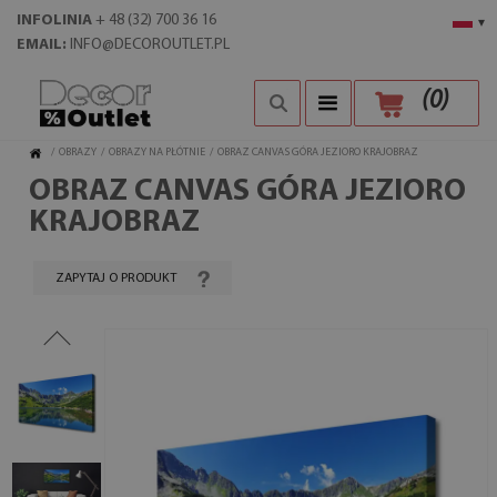
INFOLINIA
+ 48 (32) 700 36 16
▾
EMAIL:
INFO@DECOROUTLET.PL
(
0
)
/
OBRAZY
/
OBRAZY NA PŁÓTNIE
/
OBRAZ CANVAS GÓRA JEZIORO KRAJOBRAZ
OBRAZ CANVAS GÓRA JEZIORO
KRAJOBRAZ
ZAPYTAJ O PRODUKT