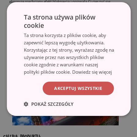
eliminuje niechciany efekt blaknięcia i pozwala Ci cieszyć się
barwami przez długi czas.
Ta strona używa plików
♦ Technologia lateksowa HP Latex zapewnia wydruki o znakomitej
cookie
jakości i wysokiej odporności na ścieranie bez potrzeby
Ta strona korzysta z plików cookie, aby
laminowania.
zapewnić lepszą wygodę użytkowania.
Korzystając z tej strony, wyrażasz zgodę na
używanie przez nas wszystkich plików
cookie zgodnie z warunkami naszej
polityki plików cookie.
Dowiedz się więcej
AKCEPTUJ WSZYSTKIE
POKAŻ SZCZEGÓŁY