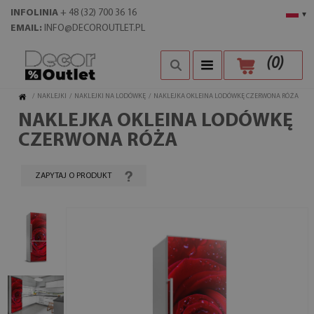
INFOLINIA
+ 48 (32) 700 36 16
▾
EMAIL:
INFO@DECOROUTLET.PL
(
0
)
/
NAKLEJKI
/
NAKLEJKI NA LODÓWKĘ
/
NAKLEJKA OKLEINA LODÓWKĘ CZERWONA RÓŻA
NAKLEJKA OKLEINA LODÓWKĘ
CZERWONA RÓŻA
ZAPYTAJ O PRODUKT