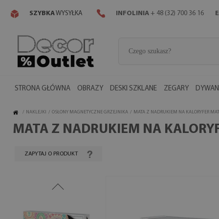
SZYBKA
WYSYŁKA
INFOLINIA
+ 48 (32) 700 36 16
E
STRONA GŁÓWNA
OBRAZY
DESKI SZKLANE
ZEGARY
DYWANY
/
NAKLEJKI
/
OSŁONY MAGNETYCZNE GRZEJNIKA
/
MATA Z NADRUKIEM NA KALORYFER MA
MATA Z NADRUKIEM NA KALORY
ZAPYTAJ O PRODUKT