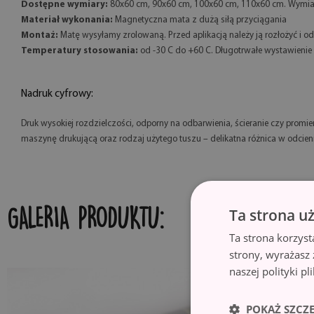
Dostępne wymiary:
80x60 cm, 90x60 cm, 100x60 cm, 110x60 cm. Wymiary
Materiał wykonania:
Magnetyczna mata z dużą siłą przyciągania
Montaż:
Matę wysyłamy zrolowaną. Przed aplikacją należy ją rozłożyć i od
Temperatury stosowania:
od -30 C do +60 C. Długotrwałe wystawienie
Nadruk cyfrowy:
Druk wysokiej rozdzielczości, odporny na odbarwienia, ścieranie czy promi
maszynę drukującą oraz rodzaj użytego tuszu – delikatna różnica w odcien
Ta strona u
GALERIA PRODUKTU:
Ta strona korzyst
strony, wyrażasz
naszej polityki p
POKAŻ SZCZ