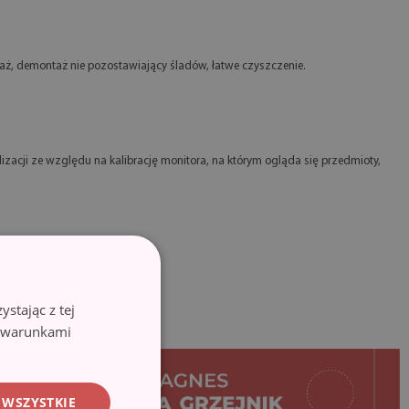
ż, demontaż nie pozostawiający śladów, łatwe czyszczenie.
izacji ze względu na kalibrację monitora, na którym ogląda się przedmioty,
stając z tej
z warunkami
 WSZYSTKIE