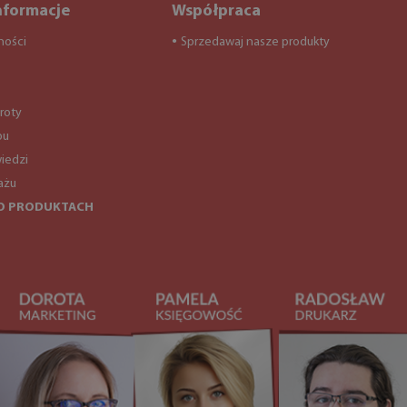
nformacje
Współpraca
ności
Sprzedawaj nasze produkty
●
roty
pu
iedzi
ażu
O PRODUKTACH