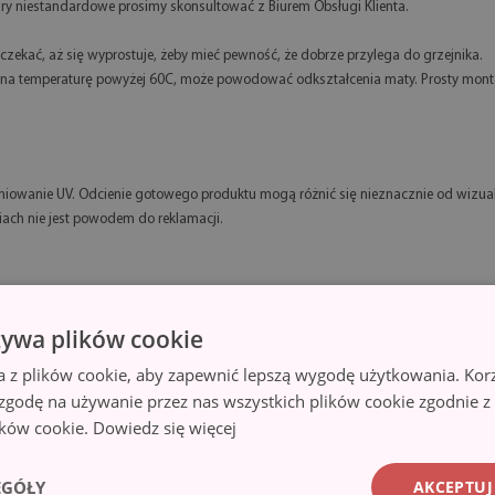
 niestandardowe prosimy skonsultować z Biurem Obsługi Klienta.
czekać, aż się wyprostuje, żeby mieć pewność, że dobrze przylega do grzejnika.
 na temperaturę powyżej 60C, może powodować odkształcenia maty. Prosty monta
eniowanie UV. Odcienie gotowego produktu mogą różnić się nieznacznie od wizual
iach nie jest powodem do reklamacji.
żywa plików cookie
a z plików cookie, aby zapewnić lepszą wygodę użytkowania. Korzy
 zgodę na używanie przez nas wszystkich plików cookie zgodnie 
lików cookie.
Dowiedz się więcej
EGÓŁY
AKCEPTUJ