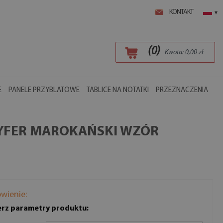
KONTAKT
▾
(
0
)
Kwota:
0,00
zł
E
PANELE PRZYBLATOWE
TABLICE NA NOTATKI
PRZEZNACZENIA
RYFER MAROKAŃSKI WZÓR
wienie:
rz parametry produktu: