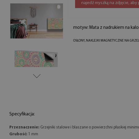
najedź myszką na zdjęcie, aby
motyw: Mata z nadrukiem na kalo
OSŁONY, NAKLEJKI MAGNETYCZNE NA GRZE
Specyfikacja:
Przeznaczenie:
Grzejniki stalowe i blaszane o powierzchni płaskiej mini
Grubość:
1 mm