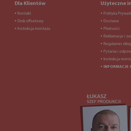
Dla Klientów
Użyteczne i
Kontakt
Polityka Prywat
●
●
Druk offsetowy
Dostawa
●
●
Instrukcja montażu
Płatności
●
●
Reklamacje i zw
●
Regulamin skle
●
Pytania i odpow
●
Instrukcja mont
●
INFORMACJE 
●