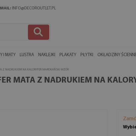
MAIL:
INFO@DECOROUTLET.PL
 I MATY
LUSTRA
NAKLEJKI
PLAKATY
PŁYTKI
OKŁADZINY ŚCIENN
TA Z NADRUKIEM NA KALORYFER MAROKAŃSKI WZÓR
FER MATA Z NADRUKIEM NA KALO
Zamó
Wybie