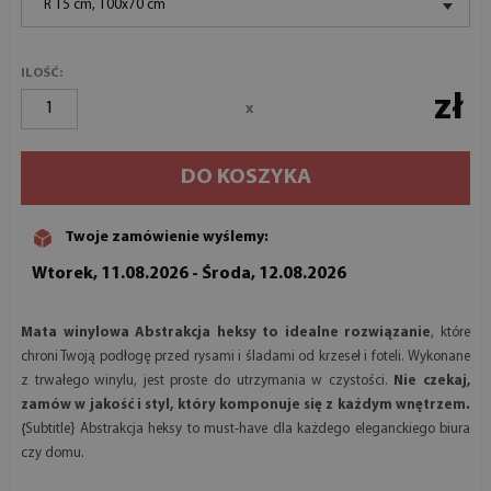
R 15 cm, 100x70 cm
ILOŚĆ:
zł
x
DO KOSZYKA
Twoje zamówienie wyślemy:
Wtorek, 11.08.2026 - Środa, 12.08.2026
Mata winylowa Abstrakcja heksy to idealne rozwiązanie
, które
chroni Twoją podłogę przed rysami i śladami od krzeseł i foteli. Wykonane
z trwałego winylu, jest proste do utrzymania w czystości.
Nie czekaj,
zamów w jakość i styl, który komponuje się z każdym wnętrzem.
{
Subtitle} Abstrakcja heksy to must-have dla każdego eleganckiego biura
czy domu.