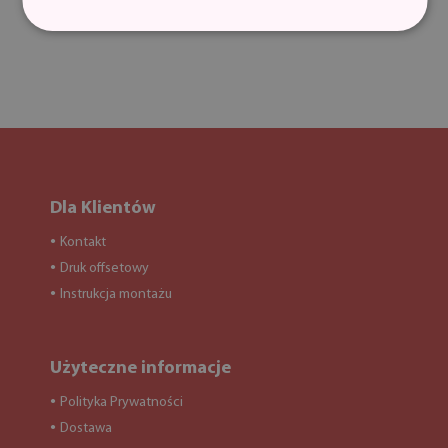
Dla Klientów
Kontakt
●
Druk offsetowy
●
Instrukcja montażu
●
Użyteczne informacje
Polityka Prywatności
●
Dostawa
●